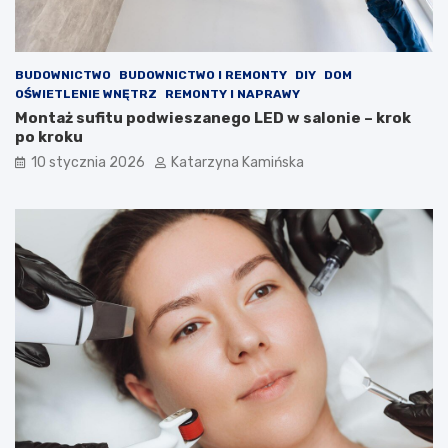
ć
e
p
r
o
o
w
l
BUDOWNICTWO
BUDOWNICTWO I REMONTY
DIY
DOM
i
e
OŚWIETLENIE WNĘTRZ
REMONTY I NAPRAWY
e
m
Montaż sufitu podwieszanego LED w salonie – krok
t
?
po kroku
r
P
z
r
10 stycznia 2026
Katarzyna Kamińska
a
o
w
d
p
u
o
k
m
t
i
y
e
,
s
k
z
t
c
ó
z
r
e
e
n
w
i
a
a
r