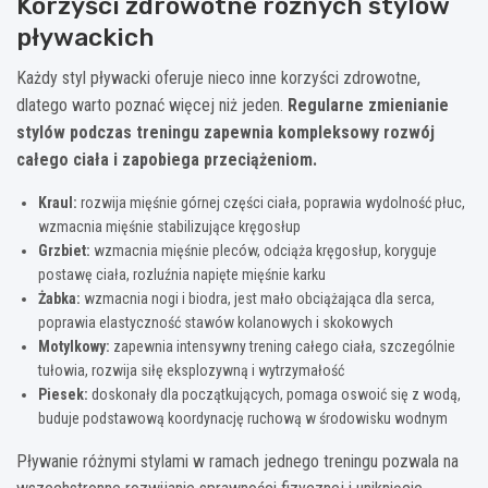
Korzyści zdrowotne różnych stylów
pływackich
Każdy styl pływacki oferuje nieco inne korzyści zdrowotne,
dlatego warto poznać więcej niż jeden.
Regularne zmienianie
stylów podczas treningu zapewnia kompleksowy rozwój
całego ciała i zapobiega przeciążeniom.
Kraul:
rozwija mięśnie górnej części ciała, poprawia wydolność płuc,
wzmacnia mięśnie stabilizujące kręgosłup
Grzbiet:
wzmacnia mięśnie pleców, odciąża kręgosłup, koryguje
postawę ciała, rozluźnia napięte mięśnie karku
Żabka:
wzmacnia nogi i biodra, jest mało obciążająca dla serca,
poprawia elastyczność stawów kolanowych i skokowych
Motylkowy:
zapewnia intensywny trening całego ciała, szczególnie
tułowia, rozwija siłę eksplozywną i wytrzymałość
Piesek:
doskonały dla początkujących, pomaga oswoić się z wodą,
buduje podstawową koordynację ruchową w środowisku wodnym
Pływanie różnymi stylami w ramach jednego treningu pozwala na