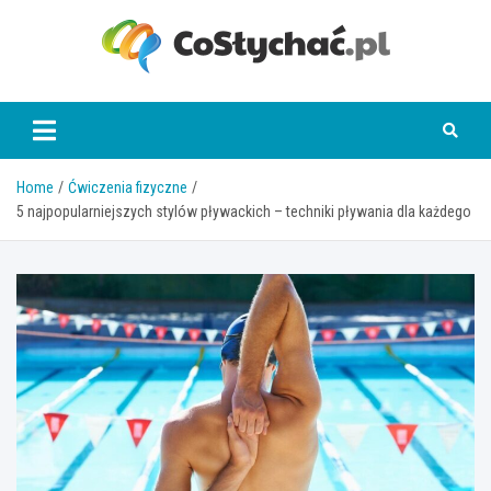
Skip
to
content
coslychac.pl
Home
Ćwiczenia fizyczne
5 najpopularniejszych stylów pływackich – techniki pływania dla każdego