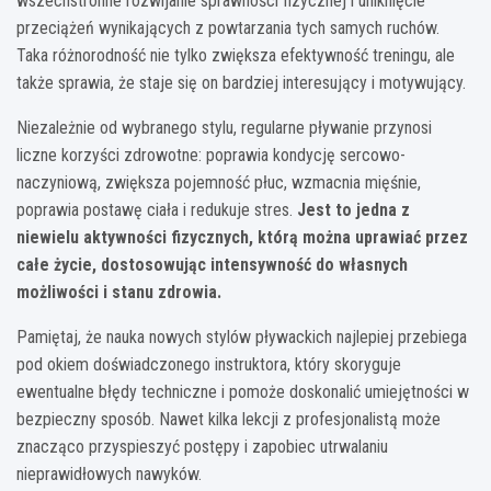
wszechstronne rozwijanie sprawności fizycznej i uniknięcie
przeciążeń wynikających z powtarzania tych samych ruchów.
Taka różnorodność nie tylko zwiększa efektywność treningu, ale
także sprawia, że staje się on bardziej interesujący i motywujący.
Niezależnie od wybranego stylu, regularne pływanie przynosi
liczne korzyści zdrowotne: poprawia kondycję sercowo-
naczyniową, zwiększa pojemność płuc, wzmacnia mięśnie,
poprawia postawę ciała i redukuje stres.
Jest to jedna z
niewielu aktywności fizycznych, którą można uprawiać przez
całe życie, dostosowując intensywność do własnych
możliwości i stanu zdrowia.
Pamiętaj, że nauka nowych stylów pływackich najlepiej przebiega
pod okiem doświadczonego instruktora, który skoryguje
ewentualne błędy techniczne i pomoże doskonalić umiejętności w
bezpieczny sposób. Nawet kilka lekcji z profesjonalistą może
znacząco przyspieszyć postępy i zapobiec utrwalaniu
nieprawidłowych nawyków.