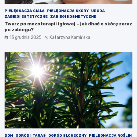
c
t
h
o
PIELĘGNACJA CIAŁA
PIELĘGNACJA SKÓRY
URODA
s
ZABIEGI ESTETYCZNE
ZABIEGI KOSMETYCZNE
p
Twarz po mezoterapii igłowej – jak dbać o skórę zaraz
o
po zabiegu?
ż
13 grudnia 2025
Katarzyna Kamińska
y
w
a
ć
DOM
OGRÓD I TARAS
OGRÓD SŁONECZNY
PIELĘGNACJA ROŚLIN