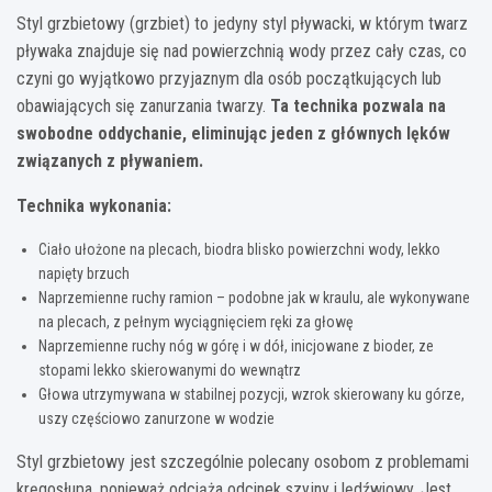
Styl grzbietowy (grzbiet) to jedyny styl pływacki, w którym twarz
pływaka znajduje się nad powierzchnią wody przez cały czas, co
czyni go wyjątkowo przyjaznym dla osób początkujących lub
obawiających się zanurzania twarzy.
Ta technika pozwala na
swobodne oddychanie, eliminując jeden z głównych lęków
związanych z pływaniem.
Technika wykonania:
Ciało ułożone na plecach, biodra blisko powierzchni wody, lekko
napięty brzuch
Naprzemienne ruchy ramion – podobne jak w kraulu, ale wykonywane
na plecach, z pełnym wyciągnięciem ręki za głowę
Naprzemienne ruchy nóg w górę i w dół, inicjowane z bioder, ze
stopami lekko skierowanymi do wewnątrz
Głowa utrzymywana w stabilnej pozycji, wzrok skierowany ku górze,
uszy częściowo zanurzone w wodzie
Styl grzbietowy jest szczególnie polecany osobom z problemami
kręgosłupa, ponieważ odciąża odcinek szyjny i lędźwiowy. Jest