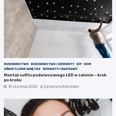
i
i
a
m
j
c
ą
h
j
o
a
l
k
e
o
s
ś
t
ć
e
p
r
o
o
w
l
BUDOWNICTWO
BUDOWNICTWO I REMONTY
DIY
DOM
i
e
OŚWIETLENIE WNĘTRZ
REMONTY I NAPRAWY
e
m
Montaż sufitu podwieszanego LED w salonie – krok
t
?
po kroku
r
P
z
r
10 stycznia 2026
Katarzyna Kamińska
a
o
w
d
p
u
o
k
m
t
i
y