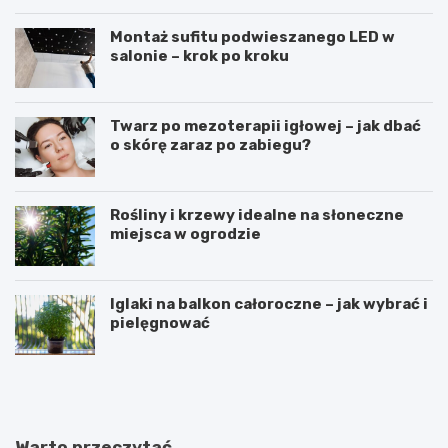
Montaż sufitu podwieszanego LED w
salonie – krok po kroku
Twarz po mezoterapii igłowej – jak dbać
o skórę zaraz po zabiegu?
Rośliny i krzewy idealne na słoneczne
miejsca w ogrodzie
Iglaki na balkon całoroczne – jak wybrać i
pielęgnować
R
C
o
z
ś
y
l
d
i
i
Warto przeczytać
n
e