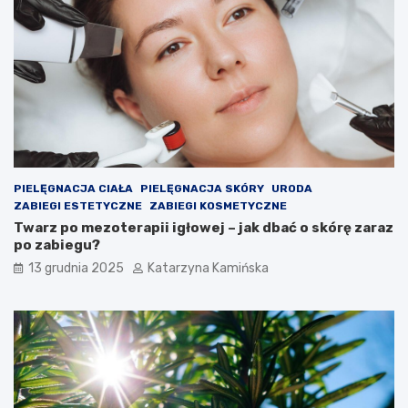
e
,
s
k
z
t
c
ó
z
r
e
e
n
w
i
a
a
r
c
t
h
o
PIELĘGNACJA CIAŁA
PIELĘGNACJA SKÓRY
URODA
s
ZABIEGI ESTETYCZNE
ZABIEGI KOSMETYCZNE
p
Twarz po mezoterapii igłowej – jak dbać o skórę zaraz
o
po zabiegu?
ż
13 grudnia 2025
Katarzyna Kamińska
y
w
a
ć