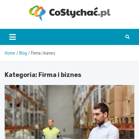
Skip
to
content
coslychac.pl
Home
Blog
Firma i biznes
Kategoria:
Firma i biznes