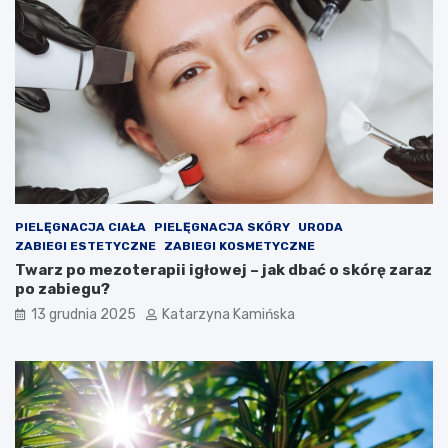
j
c
ą
h
j
o
a
l
k
e
o
s
ś
t
ć
e
p
r
o
o
w
l
i
e
PIELĘGNACJA CIAŁA
PIELĘGNACJA SKÓRY
URODA
e
m
ZABIEGI ESTETYCZNE
ZABIEGI KOSMETYCZNE
t
?
Twarz po mezoterapii igłowej – jak dbać o skórę zaraz
r
P
po zabiegu?
z
r
a
o
13 grudnia 2025
Katarzyna Kamińska
w
d
p
u
o
k
m
t
i
y
e
,
s
k