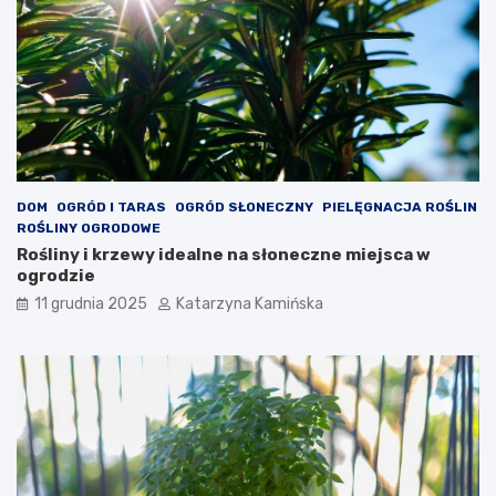
z
t
c
ó
z
r
e
e
n
w
i
a
a
r
c
t
h
o
s
DOM
OGRÓD I TARAS
OGRÓD SŁONECZNY
PIELĘGNACJA ROŚLIN
p
ROŚLINY OGRODOWE
o
Rośliny i krzewy idealne na słoneczne miejsca w
ż
ogrodzie
y
11 grudnia 2025
Katarzyna Kamińska
w
a
ć