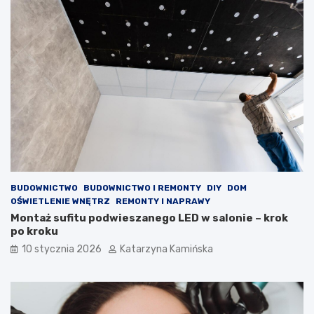
o
m
n
o
i
ż
c
e
z
p
k
o
o
m
w
ó
e
c
,
w
k
w
t
a
ó
l
r
c
BUDOWNICTWO
BUDOWNICTWO I REMONTY
DIY
DOM
e
e
OŚWIETLENIE WNĘTRZ
REMONTY I NAPRAWY
p
z
Montaż sufitu podwieszanego LED w salonie – krok
o
w
po kroku
p
y
10 stycznia 2026
Katarzyna Kamińska
r
s
a
o
w
k
i
i
a
m