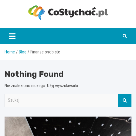
Skip
to
content
coslychac.pl
Home
Blog
Finanse osobiste
Nothing Found
Nie znaleziono niczego. Użyj wyszukiwarki.
S
z
u
k
a
j