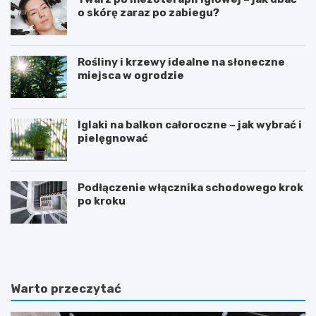
o skórę zaraz po zabiegu?
Rośliny i krzewy idealne na słoneczne
miejsca w ogrodzie
Iglaki na balkon całoroczne – jak wybrać i
pielęgnować
Podłączenie włącznika schodowego krok
po kroku
R
C
o
z
ś
y
l
d
i
i
Warto przeczytać
n
e
y
t
d
a