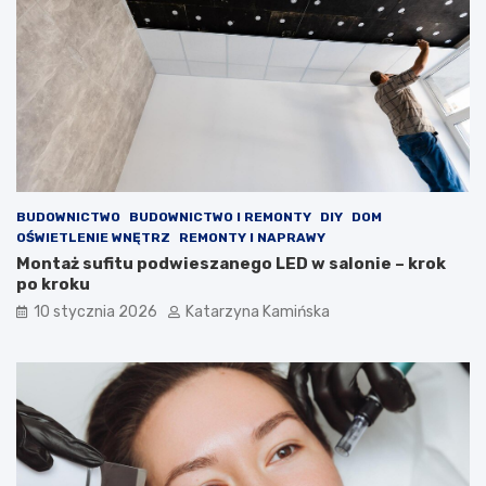
c
e
z
p
k
o
o
m
w
ó
e
c
,
w
k
w
t
a
ó
l
r
c
BUDOWNICTWO
BUDOWNICTWO I REMONTY
DIY
DOM
e
e
OŚWIETLENIE WNĘTRZ
REMONTY I NAPRAWY
p
z
Montaż sufitu podwieszanego LED w salonie – krok
o
w
po kroku
p
y
10 stycznia 2026
Katarzyna Kamińska
r
s
a
o
w
k
i
i
a
m
j
c
ą
h
j
o
a
l