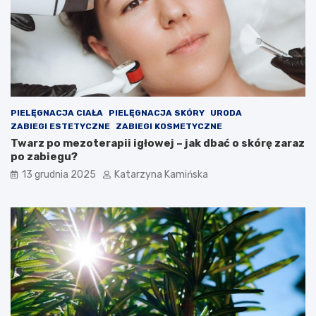
k
e
o
s
ś
t
ć
e
p
r
o
o
w
l
i
e
PIELĘGNACJA CIAŁA
PIELĘGNACJA SKÓRY
URODA
e
m
ZABIEGI ESTETYCZNE
ZABIEGI KOSMETYCZNE
t
?
Twarz po mezoterapii igłowej – jak dbać o skórę zaraz
r
P
po zabiegu?
z
r
a
o
13 grudnia 2025
Katarzyna Kamińska
w
d
p
u
o
k
m
t
i
y
e
,
s
k
z
t
c
ó
z
r