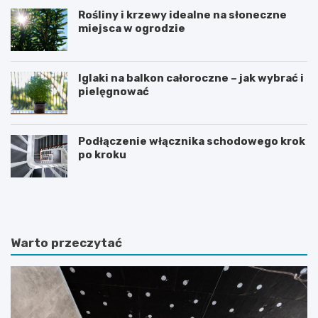
Rośliny i krzewy idealne na słoneczne
miejsca w ogrodzie
Iglaki na balkon całoroczne – jak wybrać i
pielęgnować
Podłączenie włącznika schodowego krok
po kroku
R
C
o
z
ś
y
l
d
i
i
Warto przeczytać
n
e
y
t
d
a
o
m
n
o
i
ż