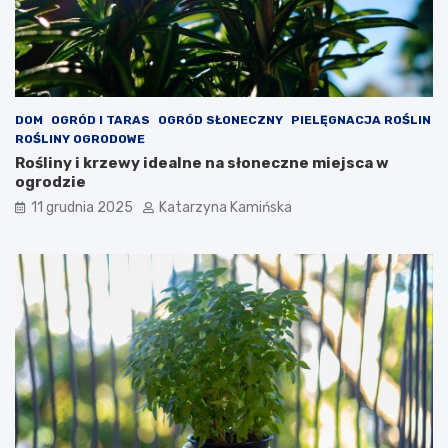
e
e
n
w
i
a
a
r
c
t
h
o
s
DOM
OGRÓD I TARAS
OGRÓD SŁONECZNY
PIELĘGNACJA ROŚLIN
p
ROŚLINY OGRODOWE
o
Rośliny i krzewy idealne na słoneczne miejsca w
ż
ogrodzie
y
11 grudnia 2025
Katarzyna Kamińska
w
a
ć