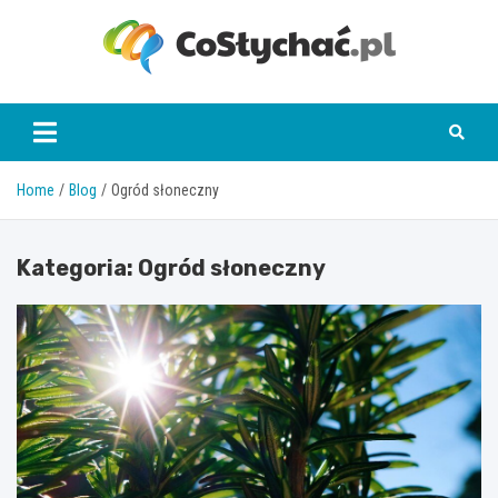
Skip
to
content
coslychac.pl
Home
Blog
Ogród słoneczny
Kategoria:
Ogród słoneczny