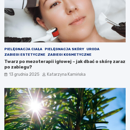
z
t
c
ó
z
r
e
e
n
w
i
a
a
r
c
t
h
o
PIELĘGNACJA CIAŁA
PIELĘGNACJA SKÓRY
URODA
s
ZABIEGI ESTETYCZNE
ZABIEGI KOSMETYCZNE
p
Twarz po mezoterapii igłowej – jak dbać o skórę zaraz
o
po zabiegu?
ż
13 grudnia 2025
Katarzyna Kamińska
y
w
a
ć