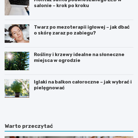
salonie – krok po kroku
Twarz po mezoterapii igłowej – jak dbać
o skórę zaraz po zabiegu?
Rośliny i krzewy idealne na słoneczne
miejsca w ogrodzie
Iglaki na balkon całoroczne – jak wybrać i
pielęgnować
R
C
o
z
ś
y
l
d
i
i
Warto przeczytać
n
e
y
t
d
a