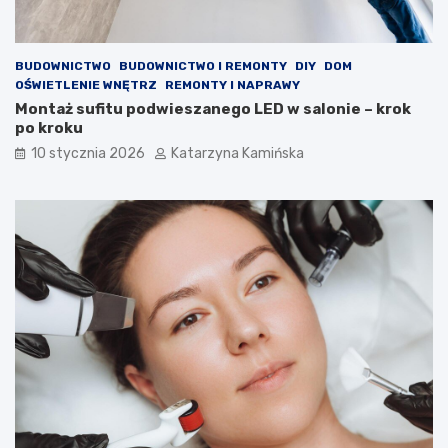
p
r
o
o
w
l
BUDOWNICTWO
BUDOWNICTWO I REMONTY
DIY
DOM
i
e
OŚWIETLENIE WNĘTRZ
REMONTY I NAPRAWY
e
m
Montaż sufitu podwieszanego LED w salonie – krok
t
?
po kroku
r
P
z
r
10 stycznia 2026
Katarzyna Kamińska
a
o
w
d
p
u
o
k
m
t
i
y
e
,
s
k
z
t
c
ó
z
r
e
e
n
w
i
a
a
r