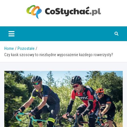
Skip
to
content
coslychac.pl
Home
Pozostałe
Czy kask szosowy to niezbędne wyposażenie każdego rowerzysty?