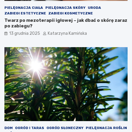
c
t
h
o
PIELĘGNACJA CIAŁA
PIELĘGNACJA SKÓRY
URODA
s
ZABIEGI ESTETYCZNE
ZABIEGI KOSMETYCZNE
p
Twarz po mezoterapii igłowej – jak dbać o skórę zaraz
o
po zabiegu?
ż
13 grudnia 2025
Katarzyna Kamińska
y
w
a
ć
DOM
OGRÓD I TARAS
OGRÓD SŁONECZNY
PIELĘGNACJA ROŚLIN