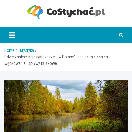
Skip
to
content
coslychac.pl
Home
Turystyka
Gdzie znaleźć najczystsze rzeki w Polsce? Idealne miejsca na
wędkowanie i spływy kajakowe