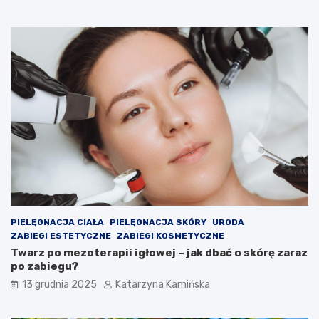
a
o
w
d
p
u
o
k
m
t
i
y
e
,
s
k
z
t
c
ó
z
r
e
e
n
w
i
a
a
r
c
t
h
o
PIELĘGNACJA CIAŁA
PIELĘGNACJA SKÓRY
URODA
s
ZABIEGI ESTETYCZNE
ZABIEGI KOSMETYCZNE
p
Twarz po mezoterapii igłowej – jak dbać o skórę zaraz
o
po zabiegu?
ż
13 grudnia 2025
Katarzyna Kamińska
y
w
a