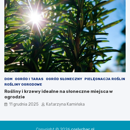
ć
DOM
OGRÓD I TARAS
OGRÓD SŁONECZNY
PIELĘGNACJA ROŚLIN
ROŚLINY OGRODOWE
Rośliny i krzewy idealne na słoneczne miejsca w
ogrodzie
11 grudnia 2025
Katarzyna Kamińska
Copyright © 2026
coslychac.pl