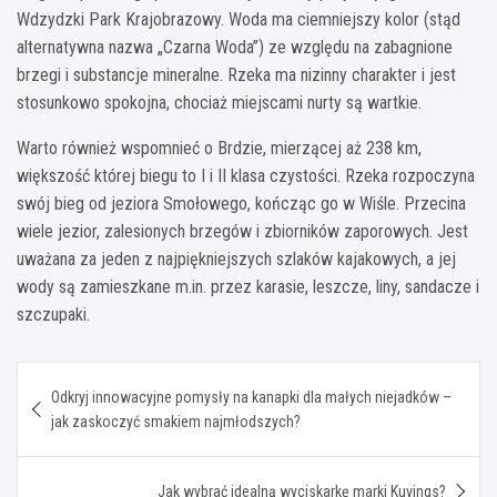
Wdzydzki Park Krajobrazowy. Woda ma ciemniejszy kolor (stąd
alternatywna nazwa „Czarna Woda”) ze względu na zabagnione
brzegi i substancje mineralne. Rzeka ma nizinny charakter i jest
stosunkowo spokojna, chociaż miejscami nurty są wartkie.
Warto również wspomnieć o Brdzie, mierzącej aż 238 km,
większość której biegu to I i II klasa czystości. Rzeka rozpoczyna
swój bieg od jeziora Smołowego, kończąc go w Wiśle. Przecina
wiele jezior, zalesionych brzegów i zbiorników zaporowych. Jest
uważana za jeden z najpiękniejszych szlaków kajakowych, a jej
wody są zamieszkane m.in. przez karasie, leszcze, liny, sandacze i
szczupaki.
Nawigacja
Odkryj innowacyjne pomysły na kanapki dla małych niejadków –
wpisu
jak zaskoczyć smakiem najmłodszych?
Jak wybrać idealną wyciskarkę marki Kuvings?