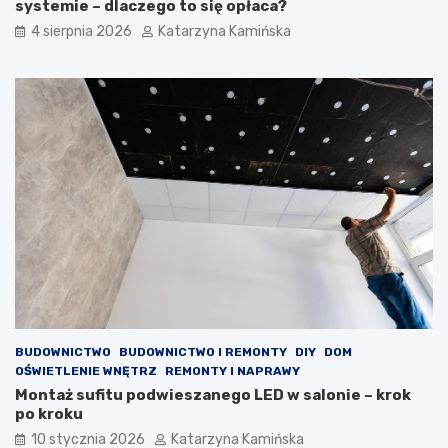
systemie – dlaczego to się opłaca?
o
w
4 sierpnia 2026
Katarzyna Kamińska
p
y
r
s
a
o
w
k
i
i
a
m
j
c
ą
h
j
o
a
l
k
e
o
s
ś
t
ć
e
p
r
o
o
w
l
BUDOWNICTWO
BUDOWNICTWO I REMONTY
DIY
DOM
i
e
OŚWIETLENIE WNĘTRZ
REMONTY I NAPRAWY
e
m
Montaż sufitu podwieszanego LED w salonie – krok
t
?
po kroku
r
P
z
r
10 stycznia 2026
Katarzyna Kamińska