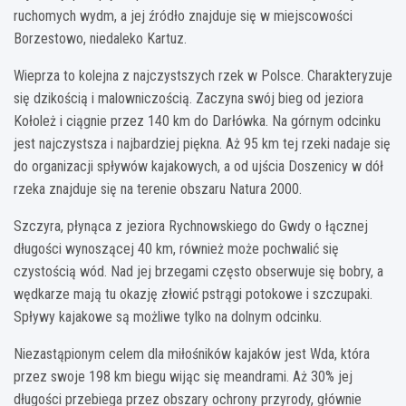
ruchomych wydm, a jej źródło znajduje się w miejscowości
Borzestowo, niedaleko Kartuz.
Wieprza to kolejna z najczystszych rzek w Polsce. Charakteryzuje
się dzikością i malowniczością. Zaczyna swój bieg od jeziora
Kołoleż i ciągnie przez 140 km do Darłówka. Na górnym odcinku
jest najczystsza i najbardziej piękna. Aż 95 km tej rzeki nadaje się
do organizacji spływów kajakowych, a od ujścia Doszenicy w dół
rzeka znajduje się na terenie obszaru Natura 2000.
Szczyra, płynąca z jeziora Rychnowskiego do Gwdy o łącznej
długości wynoszącej 40 km, również może pochwalić się
czystością wód. Nad jej brzegami często obserwuje się bobry, a
wędkarze mają tu okazję złowić pstrągi potokowe i szczupaki.
Spływy kajakowe są możliwe tylko na dolnym odcinku.
Niezastąpionym celem dla miłośników kajaków jest Wda, która
przez swoje 198 km biegu wijąc się meandrami. Aż 30% jej
długości przebiega przez obszary ochrony przyrody, głównie