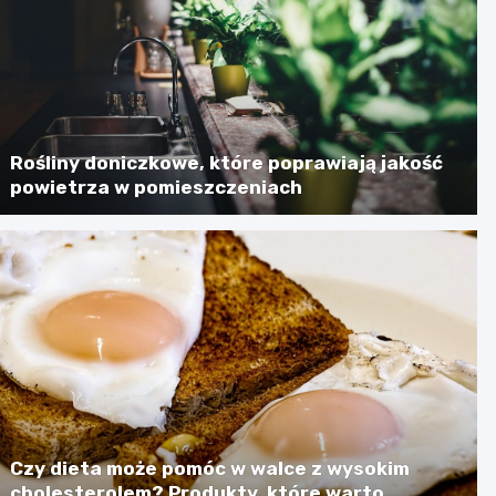
Rośliny doniczkowe, które poprawiają jakość
powietrza w pomieszczeniach
Czy dieta może pomóc w walce z wysokim
cholesterolem? Produkty, które warto