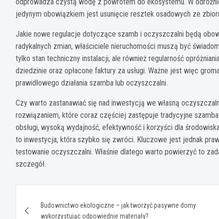
odprowadza czystą wodę z powrotem do ekosystemu. W odróżnieni
jedynym obowiązkiem jest usunięcie resztek osadowych ze zbiorn
Jakie nowe regulacje dotyczące szamb i oczyszczalni będą obow
radykalnych zmian, właściciele nieruchomości muszą być świadomi,
tylko stan techniczny instalacji, ale również regularność opróżni
dziedzinie oraz opłacone faktury za usługi. Ważne jest więc gro
prawidłowego działania szamba lub oczyszczalni.
Czy warto zastanawiać się nad inwestycją we własną oczyszcz
rozwiązaniem, które coraz częściej zastępuje tradycyjne szamba. 
obsługi, wysoką wydajność, efektywność i korzyści dla środowiska.
to inwestycja, która szybko się zwróci. Kluczowe jest jednak p
testowanie oczyszczalni. Właśnie dlatego warto powierzyć to zadan
szczegół.
Nawigacja
Budownictwo ekologiczne – jak tworzyć pasywne domy
wpisu
wykorzystując odpowiednie materiały?