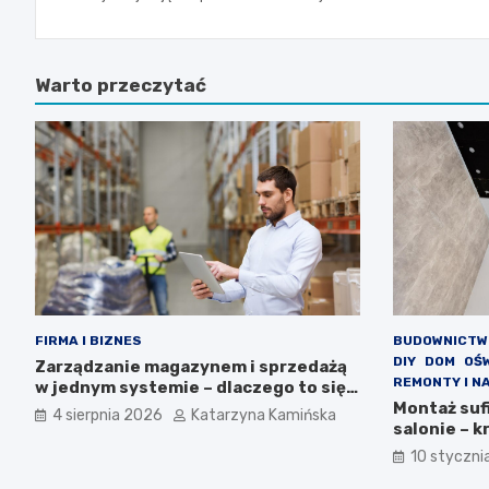
Warto przeczytać
FIRMA I BIZNES
BUDOWNICTW
DIY
DOM
OŚ
Zarządzanie magazynem i sprzedażą
REMONTY I N
w jednym systemie – dlaczego to się
opłaca?
Montaż suf
4 sierpnia 2026
Katarzyna Kamińska
salonie – k
10 styczni