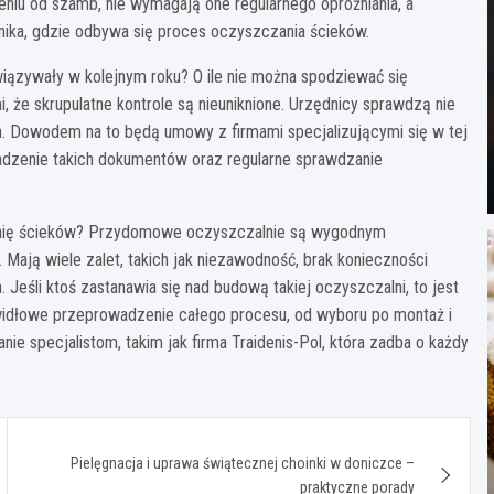
u od szamb, nie wymagają one regularnego opróżniania, a
ika, gdzie odbywa się proces oczyszczania ścieków.
iązywały w kolejnym roku? O ile nie można spodziewać się
 że skrupulatne kontrole są nieuniknione. Urzędnicy sprawdzą nie
ania. Dowodem na to będą umowy z firmami specjalizującymi się w tej
madzenie takich dokumentów oraz regularne sprawdzanie
alnię ścieków? Przydomowe oczyszczalnie są wygodnym
Mają wiele zalet, takich jak niezawodność, brak konieczności
 Jeśli ktoś zastanawia się nad budową takiej oczyszczalni, to jest
rawidłowe przeprowadzenie całego procesu, od wyboru po montaż i
ie specjalistom, takim jak firma Traidenis-Pol, która zadba o każdy
Pielęgnacja i uprawa świątecznej choinki w doniczce –
praktyczne porady