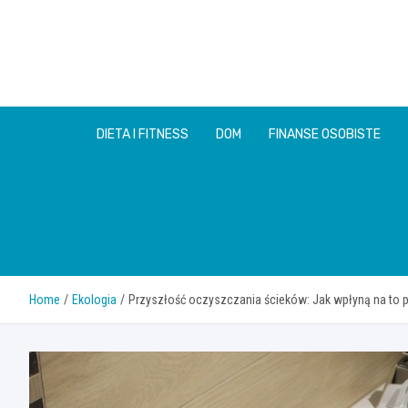
Skip
to
content
DIETA I FITNESS
DOM
FINANSE OSOBISTE
Home
Ekologia
Przyszłość oczyszczania ścieków: Jak wpłyną na to