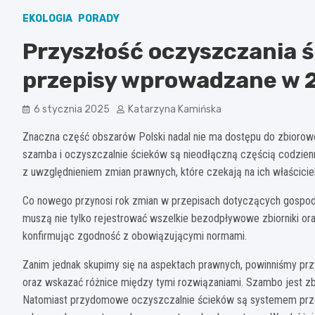
EKOLOGIA
PORADY
Przyszłość oczyszczania ś
przepisy wprowadzane w 
6 stycznia 2025
Katarzyna Kamińska
Znaczna część obszarów Polski nadal nie ma dostępu do zbiorow
szamba i oczyszczalnie ścieków są nieodłączną częścią codzienn
z uwzględnieniem zmian prawnych, które czekają na ich właścici
Co nowego przynosi rok zmian w przepisach dotyczących gospoda
muszą nie tylko rejestrować wszelkie bezodpływowe zbiorniki oraz
konfirmując zgodność z obowiązującymi normami.
Zanim jednak skupimy się na aspektach prawnych, powinniśmy pr
oraz wskazać różnice między tymi rozwiązaniami. Szambo jest zb
Natomiast przydomowe oczyszczalnie ścieków są systemem przepł