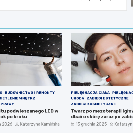
O
BUDOWNICTWO I REMONTY
PIELĘGNACJA CIAŁA
PIELĘGNA
WIETLENIE WNĘTRZ
URODA
ZABIEGI ESTETYCZNE
APRAWY
ZABIEGI KOSMETYCZNE
itu podwieszanego LED w
Twarz po mezoterapii igłow
rok po kroku
dbać o skórę zaraz po zab
a 2026
Katarzyna Kamińska
13 grudnia 2025
Katarzyn