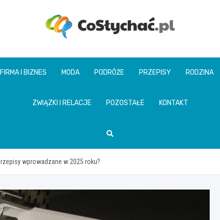
coslychac.pl
FIRMA I BIZNES
MODA
PODRÓŻE
PRZEPISY
RODZINA
ZWIĄZKI I RELACJE
POZOSTAŁE
KONTAKT
 przepisy wprowadzane w 2025 roku?