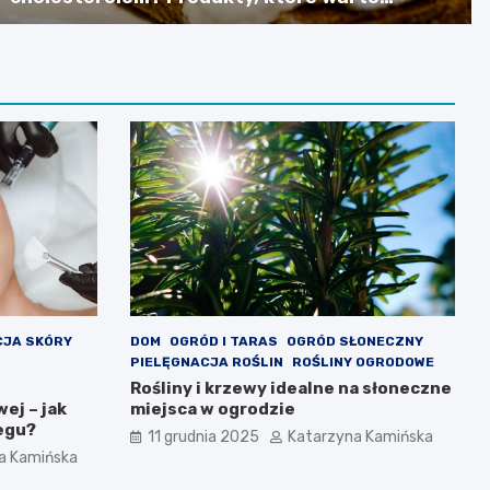
spożywać
CJA SKÓRY
DOM
OGRÓD I TARAS
OGRÓD SŁONECZNY
PIELĘGNACJA ROŚLIN
ROŚLINY OGRODOWE
Rośliny i krzewy idealne na słoneczne
ej – jak
miejsca w ogrodzie
iegu?
11 grudnia 2025
Katarzyna Kamińska
a Kamińska