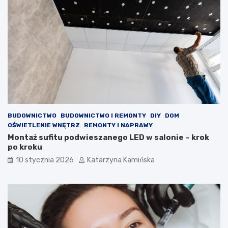
a
m
j
c
ą
h
j
o
a
l
k
e
o
s
ś
t
ć
e
p
r
o
o
w
l
BUDOWNICTWO
BUDOWNICTWO I REMONTY
DIY
DOM
i
e
OŚWIETLENIE WNĘTRZ
REMONTY I NAPRAWY
e
m
Montaż sufitu podwieszanego LED w salonie – krok
t
?
po kroku
r
P
z
r
10 stycznia 2026
Katarzyna Kamińska
a
o
w
d
p
u
o
k
m
t
i
y
e
,