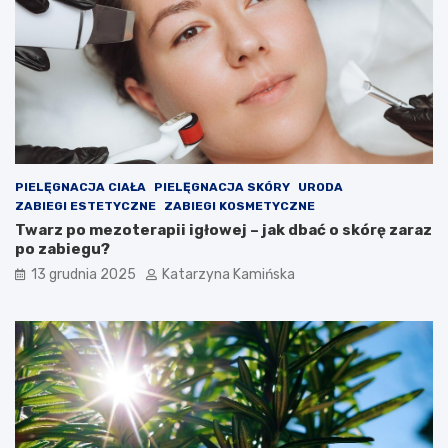
s
k
z
t
c
ó
z
r
e
e
n
w
i
a
a
r
c
t
h
o
PIELĘGNACJA CIAŁA
PIELĘGNACJA SKÓRY
URODA
s
ZABIEGI ESTETYCZNE
ZABIEGI KOSMETYCZNE
p
Twarz po mezoterapii igłowej – jak dbać o skórę zaraz
o
po zabiegu?
ż
13 grudnia 2025
Katarzyna Kamińska
y
w
a
ć