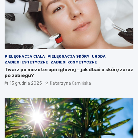
j
o
a
l
k
e
o
s
ś
t
ć
e
p
r
o
o
w
l
i
e
PIELĘGNACJA CIAŁA
PIELĘGNACJA SKÓRY
URODA
e
m
ZABIEGI ESTETYCZNE
ZABIEGI KOSMETYCZNE
t
?
Twarz po mezoterapii igłowej – jak dbać o skórę zaraz
r
P
po zabiegu?
z
r
a
o
13 grudnia 2025
Katarzyna Kamińska
w
d
p
u
o
k
m
t
i
y
e
,
s
k
z
t
c
ó