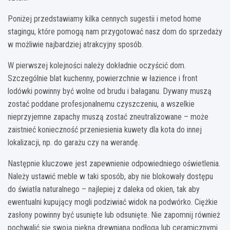
Poniżej przedstawiamy kilka cennych sugestii i metod home
stagingu, które pomogą nam przygotować nasz dom do sprzedaży
w możliwie najbardziej atrakcyjny sposób.
W pierwszej kolejności należy dokładnie oczyścić dom.
Szczególnie blat kuchenny, powierzchnie w łazience i front
lodówki powinny być wolne od brudu i bałaganu. Dywany muszą
zostać poddane profesjonalnemu czyszczeniu, a wszelkie
nieprzyjemne zapachy muszą zostać zneutralizowane – może
zaistnieć konieczność przeniesienia kuwety dla kota do innej
lokalizacji, np. do garażu czy na werandę.
Następnie kluczowe jest zapewnienie odpowiedniego oświetlenia.
Należy ustawić meble w taki sposób, aby nie blokowały dostępu
do światła naturalnego – najlepiej z daleka od okien, tak aby
ewentualni kupujący mogli podziwiać widok na podwórko. Ciężkie
zasłony powinny być usunięte lub odsunięte. Nie zapomnij również
pochwalić się swoją piękną drewnianą podłogą lub ceramicznymi