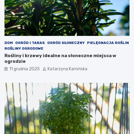
z
r
e
e
n
w
i
a
a
r
c
t
h
o
s
DOM
OGRÓD I TARAS
OGRÓD SŁONECZNY
PIELĘGNACJA ROŚLIN
p
ROŚLINY OGRODOWE
o
Rośliny i krzewy idealne na słoneczne miejsca w
ż
ogrodzie
y
11 grudnia 2025
Katarzyna Kamińska
w
a
ć