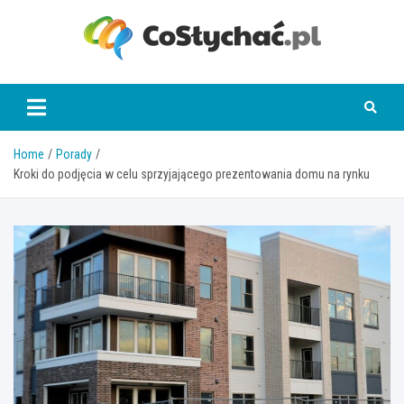
Skip
to
content
coslychac.pl
Home
Porady
Kroki do podjęcia w celu sprzyjającego prezentowania domu na rynku