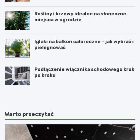
Rośliny i krzewy idealne na słoneczne
miejsca w ogrodzie
Iglaki na balkon całoroczne – jak wybrać i
pielęgnować
Podłączenie włącznika schodowego krok
po kroku
R
C
o
z
ś
y
l
d
i
i
Warto przeczytać
n
e
y
t
d
a
o
m
n
o