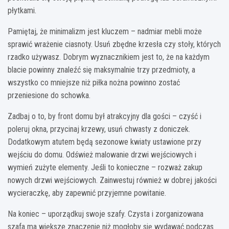
płytkami.
Pamiętaj, że minimalizm jest kluczem – nadmiar mebli może
sprawić wrażenie ciasnoty. Usuń zbędne krzesła czy stoły, których
rzadko używasz. Dobrym wyznacznikiem jest to, że na każdym
blacie powinny znaleźć się maksymalnie trzy przedmioty, a
wszystko co mniejsze niż piłka nożna powinno zostać
przeniesione do schowka.
Zadbaj o to, by front domu był atrakcyjny dla gości – czyść i
poleruj okna, przycinaj krzewy, usuń chwasty z doniczek.
Dodatkowym atutem będą sezonowe kwiaty ustawione przy
wejściu do domu. Odśwież malowanie drzwi wejściowych i
wymień zużyte elementy. Jeśli to konieczne – rozważ zakup
nowych drzwi wejściowych. Zainwestuj również w dobrej jakości
wycieraczkę, aby zapewnić przyjemne powitanie.
Na koniec – uporządkuj swoje szafy. Czysta i zorganizowana
szafa ma większe znaczenie niż mogłoby się wydawać podczas