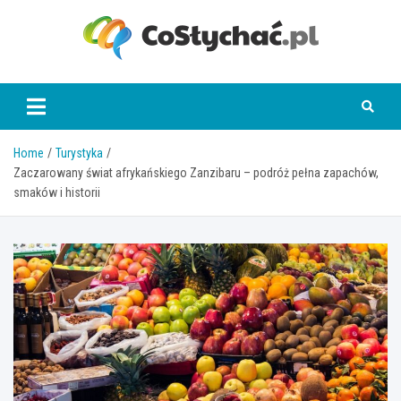
Skip
to
content
coslychac.pl
Home
Turystyka
Zaczarowany świat afrykańskiego Zanzibaru – podróż pełna zapachów,
smaków i historii