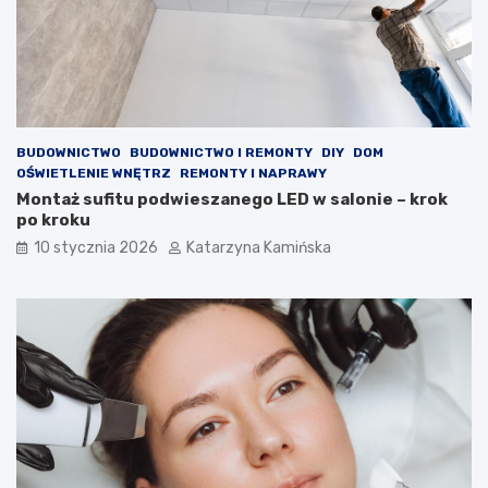
o
m
w
ó
e
c
,
w
k
w
t
a
ó
l
r
c
BUDOWNICTWO
BUDOWNICTWO I REMONTY
DIY
DOM
e
e
OŚWIETLENIE WNĘTRZ
REMONTY I NAPRAWY
p
z
Montaż sufitu podwieszanego LED w salonie – krok
o
w
po kroku
p
y
10 stycznia 2026
Katarzyna Kamińska
r
s
a
o
w
k
i
i
a
m
j
c
ą
h
j
o
a
l
k
e
o
s
ś
t