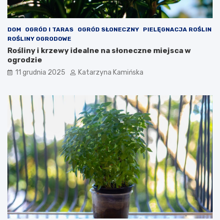
a
r
c
t
h
o
s
DOM
OGRÓD I TARAS
OGRÓD SŁONECZNY
PIELĘGNACJA ROŚLIN
p
ROŚLINY OGRODOWE
o
Rośliny i krzewy idealne na słoneczne miejsca w
ż
ogrodzie
y
11 grudnia 2025
Katarzyna Kamińska
w
a
ć