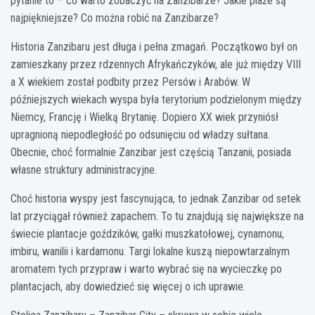
pytanie to – co warto zobaczyć na Zanzibarze? Jakie plaże są
najpiękniejsze? Co można robić na Zanzibarze?
Historia Zanzibaru jest długa i pełna zmagań. Początkowo był on
zamieszkany przez rdzennych Afrykańczyków, ale już między VIII
a X wiekiem został podbity przez Persów i Arabów. W
późniejszych wiekach wyspa była terytorium podzielonym między
Niemcy, Francję i Wielką Brytanię. Dopiero XX wiek przyniósł
upragnioną niepodległość po odsunięciu od władzy sułtana.
Obecnie, choć formalnie Zanzibar jest częścią Tanzanii, posiada
własne struktury administracyjne.
Choć historia wyspy jest fascynująca, to jednak Zanzibar od setek
lat przyciągał również zapachem. To tu znajdują się największe na
świecie plantacje goździków, gałki muszkatołowej, cynamonu,
imbiru, wanilii i kardamonu. Targi lokalne kuszą niepowtarzalnym
aromatem tych przypraw i warto wybrać się na wycieczkę po
plantacjach, aby dowiedzieć się więcej o ich uprawie.