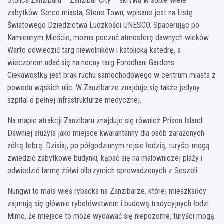
Stolica Zanzibaru – Zanzibar City – skrywa w sobie wiele
zabytków. Serce miasta, Stone Town, wpisane jest na Listę
Światowego Dziedzictwa Ludzkości UNESCO. Spacerując po
Kamiennym Mieście, można poczuć atmosferę dawnych wieków.
Warto odwiedzić targ niewolników i katolicką katedrę, a
wieczorem udać się na nocny targ Forodhani Gardens.
Ciekawostką jest brak ruchu samochodowego w centrum miasta z
powodu wąskich ulic. W Zanzibarze znajduje się także jedyny
szpital o pełnej infrastrukturze medycznej.
Na mapie atrakcji Zanzibaru znajduje się również Prison Island.
Dawniej służyła jako miejsce kwarantanny dla osób zarażonych
żółtą febrą. Dzisiaj, po półgodzinnym rejsie łodzią, turyści mogą
zwiedzić zabytkowe budynki, kąpać się na malowniczej plaży i
odwiedzić farmę żółwi olbrzymich sprowadzonych z Seszeli.
Nungwi to mała wieś rybacka na Zanzibarze, której mieszkańcy
zajmują się głównie rybołówstwem i budową tradycyjnych łodzi.
Mimo, że miejsce to może wydawać się niepozorne, turyści mogą