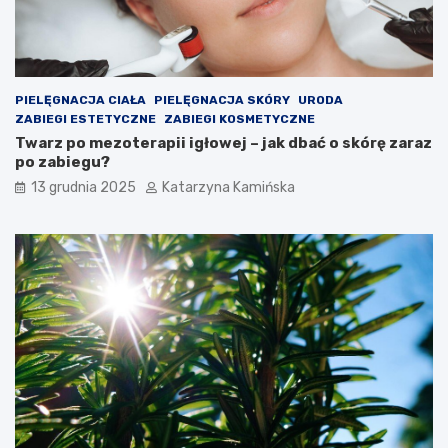
ć
e
p
r
o
o
w
l
i
e
PIELĘGNACJA CIAŁA
PIELĘGNACJA SKÓRY
URODA
e
m
ZABIEGI ESTETYCZNE
ZABIEGI KOSMETYCZNE
t
?
Twarz po mezoterapii igłowej – jak dbać o skórę zaraz
r
P
po zabiegu?
z
r
a
o
13 grudnia 2025
Katarzyna Kamińska
w
d
p
u
o
k
m
t
i
y
e
,
s
k
z
t
c
ó
z
r
e
e
n
w
i
a