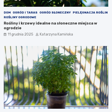
c
t
h
o
s
DOM
OGRÓD I TARAS
OGRÓD SŁONECZNY
PIELĘGNACJA ROŚLIN
p
ROŚLINY OGRODOWE
o
Rośliny i krzewy idealne na słoneczne miejsca w
ż
ogrodzie
y
11 grudnia 2025
Katarzyna Kamińska
w
a
ć