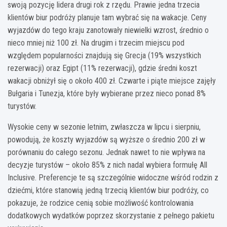
swoją pozycję lidera drugi rok z rzędu. Prawie jedna trzecia
klientów biur podróży planuje tam wybrać się na wakacje. Ceny
wyjazdów do tego kraju zanotowały niewielki wzrost, średnio o
nieco mniej niż 100 zł. Na drugim i trzecim miejscu pod
względem popularności znajdują się Grecja (19% wszystkich
rezerwacji) oraz Egipt (11% rezerwacji), gdzie średni koszt
wakacji obniżył się o około 400 zł. Czwarte i piąte miejsce zajęły
Bułgaria i Tunezja, które były wybierane przez nieco ponad 8%
turystów.
Wysokie ceny w sezonie letnim, zwłaszcza w lipcu i sierpniu,
powodują, że koszty wyjazdów są wyższe o średnio 200 zł w
porównaniu do całego sezonu. Jednak nawet to nie wpływa na
decyzje turystów – około 85% z nich nadal wybiera formułę All
Inclusive. Preferencje te są szczególnie widoczne wśród rodzin z
dziećmi, które stanowią jedną trzecią klientów biur podróży, co
pokazuje, że rodzice cenią sobie możliwość kontrolowania
dodatkowych wydatków poprzez skorzystanie z pełnego pakietu