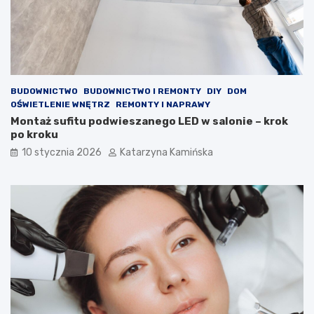
w
ó
e
c
,
w
k
w
t
a
ó
l
r
c
BUDOWNICTWO
BUDOWNICTWO I REMONTY
DIY
DOM
e
e
OŚWIETLENIE WNĘTRZ
REMONTY I NAPRAWY
p
z
Montaż sufitu podwieszanego LED w salonie – krok
o
w
po kroku
p
y
10 stycznia 2026
Katarzyna Kamińska
r
s
a
o
w
k
i
i
a
m
j
c
ą
h
j
o
a
l
k
e
o
s
ś
t