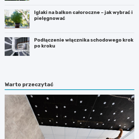
Iglaki na balkon całoroczne – jak wybrać i
pielęgnować
Podłączenie włącznika schodowego krok
po kroku
R
C
o
z
ś
y
l
d
i
i
Warto przeczytać
n
e
y
t
d
a
o
m
n
o
i
ż
c
e
z
p
k
o
o
m