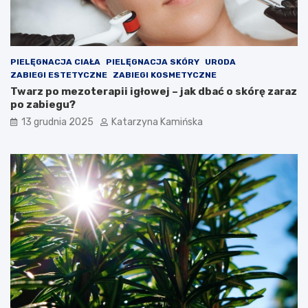
ć
e
p
r
o
o
w
l
i
e
PIELĘGNACJA CIAŁA
PIELĘGNACJA SKÓRY
URODA
e
m
ZABIEGI ESTETYCZNE
ZABIEGI KOSMETYCZNE
t
?
Twarz po mezoterapii igłowej – jak dbać o skórę zaraz
r
P
po zabiegu?
z
r
a
o
13 grudnia 2025
Katarzyna Kamińska
w
d
p
u
o
k
m
t
i
y
e
,
s
k
z
t
c
ó
z
r
e
e
n
w
i
a
a
r