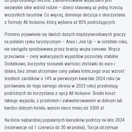
do poprzedniego sezonu. Zainteresowanie wyjazdami jest
niezwykle silne wśród rodzin – dzieci stanowią aż jedną trzecią
wszystkich turystów. Co więcej, dominuje decyzja o skorzystaniu
z formuły All Inclusive, którą wybiera aż 85% podróżujących.
Pomimo pojawienia się dwóch dużych międzynarodowych graczy
na polskim rynku turystycznym – Anex i Join Up – w ostatnim roku,
nie nastąpiła spodziewana przez branżę wojna cenowa. Wręcz
przeciwnie – ceny wakacyjnych wyjazdów pozostały stabilne.
Dodatkowo, korzystny stosunek wartości złotówki do euro i
dolara, bez zmian utrzymane ceny paliwa lotniczego oraz wzrost
średnich zarobków o 14% w pierwszym kwartale 2024 roku (w
porównaniu do tego samego okresu w 2023 roku) przekonują
podróżnych do korzystania z opcji All Inclusive. Średni koszt
takiego wyjazdu, z przelotem i zakwaterowaniem w dobrym lub
bardzo dobrym hotelu, wynosi nieco mniej niż 3300 zł.
Na liście najbardziej popularnych kierunków podróży na lato 2024
(rezerwacje od 1 czerwca do 30 września), Turcja utrzymuje