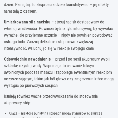
dzień. Pamiętaj, że akupresura działa kumulatywnie – jej efekty
narastają z czasem.
Umiarkowana siła nacisku
– stosuj nacisk dostosowany do
własnej wrażliwości. Powinien być na tyle intensywny, by wywołać
wyraźne, ale przyjemne uczucie – nigdy nie powinien powodować
ostrego bólu. Zacznij delikatnie i stopniowo zwiększaj
intensywność, wsłuchując się w reakcje swojego ciała.
Odpowiednie nawodnienie
– przed i po sesji akupresury wypij
szklankę czystej wody. Wspomaga to usuwanie toksyn
uwolnionych podczas masażu i zapobiega ewentualnym reakcjom
oczyszczającym, takim jak ból głowy czy zmęczenie, które mogą
wystąpić po pierwszych sesjach.
Istnieją również ważne przeciwwskazania do stosowania
akupresury stóp:
Ciąża – niektóre punkty na stopach mogą stymulować skurcze