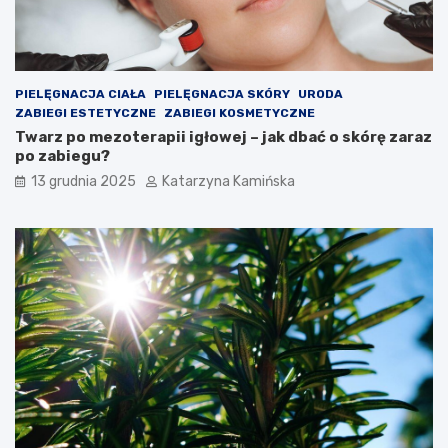
n
w
i
a
a
r
c
t
h
o
PIELĘGNACJA CIAŁA
PIELĘGNACJA SKÓRY
URODA
s
ZABIEGI ESTETYCZNE
ZABIEGI KOSMETYCZNE
p
Twarz po mezoterapii igłowej – jak dbać o skórę zaraz
o
po zabiegu?
ż
13 grudnia 2025
Katarzyna Kamińska
y
w
a
ć