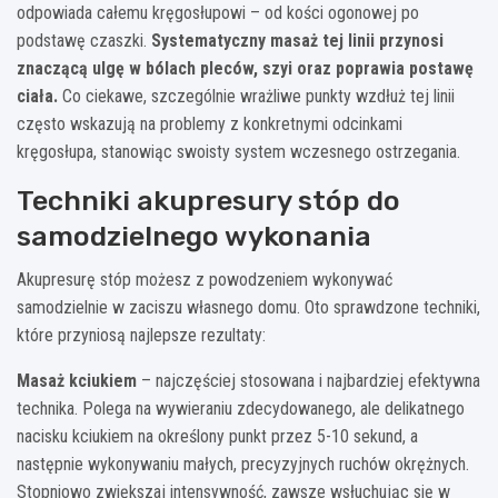
odpowiada całemu kręgosłupowi – od kości ogonowej po
podstawę czaszki.
Systematyczny masaż tej linii przynosi
znaczącą ulgę w bólach pleców, szyi oraz poprawia postawę
ciała.
Co ciekawe, szczególnie wrażliwe punkty wzdłuż tej linii
często wskazują na problemy z konkretnymi odcinkami
kręgosłupa, stanowiąc swoisty system wczesnego ostrzegania.
Techniki akupresury stóp do
samodzielnego wykonania
Akupresurę stóp możesz z powodzeniem wykonywać
samodzielnie w zaciszu własnego domu. Oto sprawdzone techniki,
które przyniosą najlepsze rezultaty:
Masaż kciukiem
– najczęściej stosowana i najbardziej efektywna
technika. Polega na wywieraniu zdecydowanego, ale delikatnego
nacisku kciukiem na określony punkt przez 5-10 sekund, a
następnie wykonywaniu małych, precyzyjnych ruchów okrężnych.
Stopniowo zwiększaj intensywność, zawsze wsłuchując się w