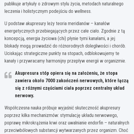
publikuje artykuły o zdrowym stylu życia, metodach naturalnego
leczenia i holistycznym podejściu do wellness.
U podstaw akupresury leży teoria meridianów – kanałów
energetycznych przebiegających przez całe ciało. Zgodnie z tą
koncepcją, energia życiowa (chi) płynie tymi kanałami, a jej
blokady mogą prowadzić do różnorodnych dolegliwości i chorób.
Uciskając strategiczne punkty na stopach, odblokowujemy te
kanały i przywracamy harmonijny przepływ energii w organizmie.
Akupresura stóp opiera się na założeniu, że stopa
zawiera około 7000 zakończeń nerwowych, które łączą
się z różnymi częściami ciała poprzez centralny układ
nerwowy.
Współczesna nauka próbuje wyjaśnić skuteczność akupresury
poprzez kilka mechanizmów: stymulację układu nerwowego,
poprawę mikrokrążenia krwi oraz uwalnianie endorfin – naturalnych
przeciwbólowych substancji wytwarzanych przez organizm. Choć