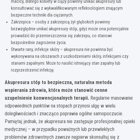
macicy, dlatego kobiety w ciąży powinny unikać akupresury lub
konsultować się z wykwalifikowanym refleksologiem znającym
bezpieczne techniki dla ciężarnych.
Zakrzepica – osoby z zakrzepicą żył głębokich powinny
bezwzględnie unikać akupresury stóp, gdyż może ona potencjalnie
prowadzić do przemieszczenia się zakrzepu, co stanowi
bezpośrednie zagrożenie życia.
Otwarte rany, infekcje skóry – akupresura nie powinna być
wykonywana na obszarach z uszkodzeniami skóry, infekcjami czy
stanami zapalnymi. Może to nasilić istniejący stan zapalny lub
rozprzestrzenić infekcję.
Akupresura stóp to bezpieczna, naturalna metoda
wspierania zdrowia, która może stanowić cenne
uzupełnienie konwencjonalnych terapii.
Regularne masowanie
odpowiednich punktów na stopach przynosi ulgę w wielu
dolegliwościach i znacząco poprawia ogólne samopoczucie.
Pamiętaj jednak, że akupresura nie zastępuje profesjonalnej opieki
medycznej – w przypadku poważnych lub przewlekłych
problemów zdrowotnych zawsze najpierw skonsultuj się z