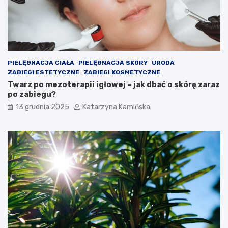
z
r
e
e
n
w
i
a
a
r
c
t
h
o
PIELĘGNACJA CIAŁA
PIELĘGNACJA SKÓRY
URODA
s
ZABIEGI ESTETYCZNE
ZABIEGI KOSMETYCZNE
p
Twarz po mezoterapii igłowej – jak dbać o skórę zaraz
o
po zabiegu?
ż
13 grudnia 2025
Katarzyna Kamińska
y
w
a
ć