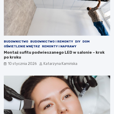
a
l
k
e
o
s
ś
t
ć
e
p
r
o
o
w
l
BUDOWNICTWO
BUDOWNICTWO I REMONTY
DIY
DOM
i
e
OŚWIETLENIE WNĘTRZ
REMONTY I NAPRAWY
e
m
Montaż sufitu podwieszanego LED w salonie – krok
t
?
po kroku
r
P
z
r
10 stycznia 2026
Katarzyna Kamińska
a
o
w
d
p
u
o
k
m
t
i
y
e
,
s
k
z
t
c
ó