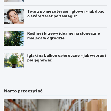
Twarz po mezoterapii igłowej – jak dbać
o skórę zaraz po zabiegu?
Rośliny i krzewy idealne na słoneczne
miejsca w ogrodzie
Iglaki na balkon całoroczne – jak wybrać i
pielęgnować
R
C
o
z
ś
y
l
d
i
i
Warto przeczytać
n
e
y
t
d
a
o
m
n
o