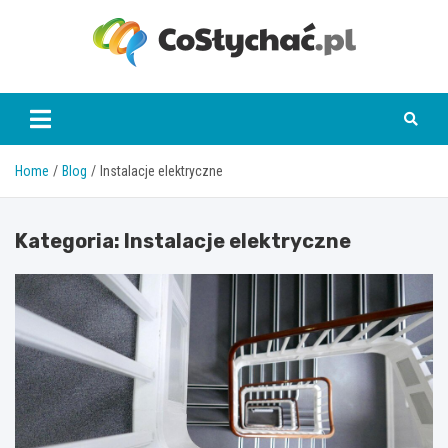
Skip
to
content
coslychac.pl
Home
Blog
Instalacje elektryczne
Kategoria:
Instalacje elektryczne