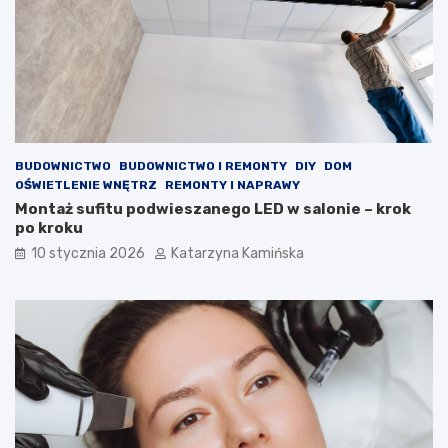
j
o
a
l
k
e
o
s
ś
t
ć
e
p
r
o
o
w
l
BUDOWNICTWO
BUDOWNICTWO I REMONTY
DIY
DOM
i
e
OŚWIETLENIE WNĘTRZ
REMONTY I NAPRAWY
e
m
Montaż sufitu podwieszanego LED w salonie – krok
t
?
po kroku
r
P
z
r
10 stycznia 2026
Katarzyna Kamińska
a
o
w
d
p
u
o
k
m
t
i
y
e
,
s
k
z
t
c
ó