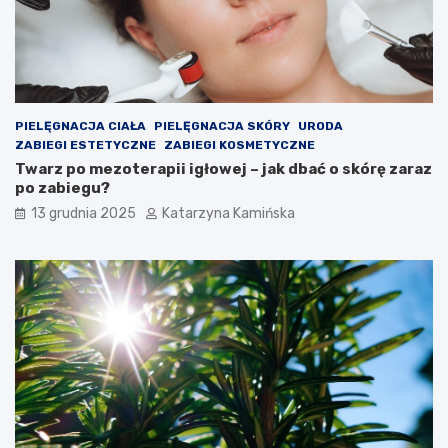
z
r
e
e
n
w
i
a
a
r
c
t
h
o
PIELĘGNACJA CIAŁA
PIELĘGNACJA SKÓRY
URODA
s
ZABIEGI ESTETYCZNE
ZABIEGI KOSMETYCZNE
p
Twarz po mezoterapii igłowej – jak dbać o skórę zaraz
o
po zabiegu?
ż
13 grudnia 2025
Katarzyna Kamińska
y
w
a
ć