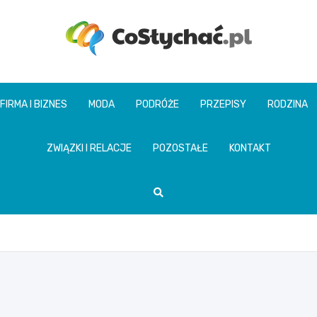
coslychac.pl
FIRMA I BIZNES
MODA
PODRÓŻE
PRZEPISY
RODZINA
ZWIĄZKI I RELACJE
POZOSTAŁE
KONTAKT