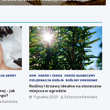
spożywać
CJA SKÓRY
DOM
OGRÓD I TARAS
OGRÓD SŁONECZNY
PIELĘGNACJA ROŚLIN
ROŚLINY OGRODOWE
Rośliny i krzewy idealne na słoneczne
ej – jak
miejsca w ogrodzie
iegu?
11 grudnia 2025
Katarzyna Kamińska
a Kamińska