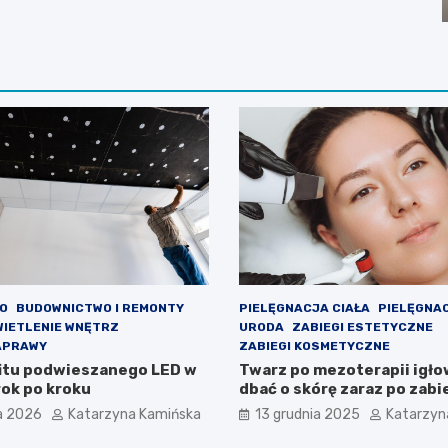
O
BUDOWNICTWO I REMONTY
PIELĘGNACJA CIAŁA
PIELĘGNA
WIETLENIE WNĘTRZ
URODA
ZABIEGI ESTETYCZNE
APRAWY
ZABIEGI KOSMETYCZNE
itu podwieszanego LED w
Twarz po mezoterapii igłow
rok po kroku
dbać o skórę zaraz po zab
a 2026
Katarzyna Kamińska
13 grudnia 2025
Katarzyn