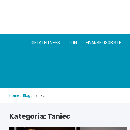
Skip
to
content
DIETA I FITNESS
DOM
FINANSE OSOBISTE
Home
Blog
Taniec
Kategoria:
Taniec