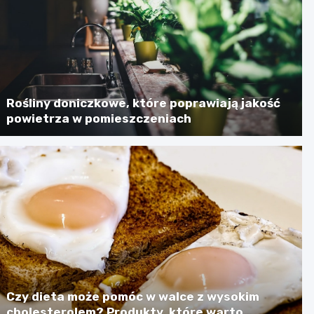
Rośliny doniczkowe, które poprawiają jakość
powietrza w pomieszczeniach
Czy dieta może pomóc w walce z wysokim
cholesterolem? Produkty, które warto