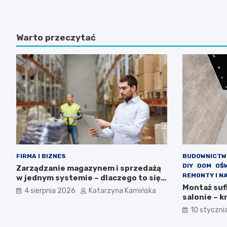
Warto przeczytać
FIRMA I BIZNES
BUDOWNICTW
DIY
DOM
OŚ
Zarządzanie magazynem i sprzedażą
REMONTY I N
w jednym systemie – dlaczego to się
opłaca?
Montaż suf
4 sierpnia 2026
Katarzyna Kamińska
salonie – k
10 styczni