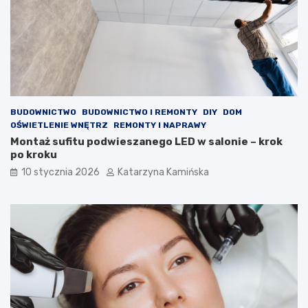
a
l
k
e
o
s
ś
t
ć
e
p
r
o
o
w
l
BUDOWNICTWO
BUDOWNICTWO I REMONTY
DIY
DOM
i
e
OŚWIETLENIE WNĘTRZ
REMONTY I NAPRAWY
e
m
Montaż sufitu podwieszanego LED w salonie – krok
t
?
po kroku
r
P
z
r
10 stycznia 2026
Katarzyna Kamińska
a
o
w
d
p
u
o
k
m
t
i
y
e
,
s
k
z
t
c
ó