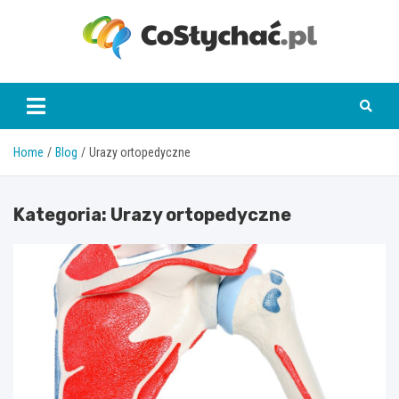
Skip
to
content
coslychac.pl
Home
Blog
Urazy ortopedyczne
Kategoria:
Urazy ortopedyczne