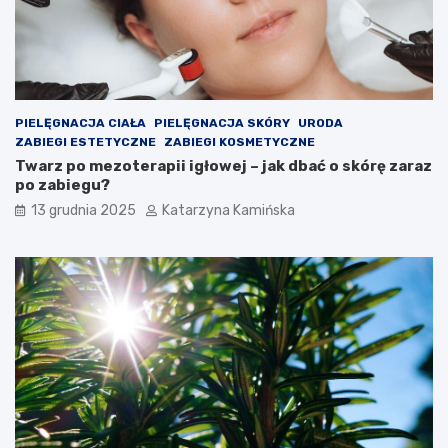
z
r
e
e
n
w
i
a
a
r
c
t
h
o
PIELĘGNACJA CIAŁA
PIELĘGNACJA SKÓRY
URODA
s
ZABIEGI ESTETYCZNE
ZABIEGI KOSMETYCZNE
p
Twarz po mezoterapii igłowej – jak dbać o skórę zaraz
o
po zabiegu?
ż
13 grudnia 2025
Katarzyna Kamińska
y
w
a
ć