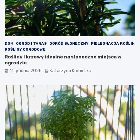
z
r
e
e
n
w
i
a
a
r
c
t
h
o
s
DOM
OGRÓD I TARAS
OGRÓD SŁONECZNY
PIELĘGNACJA ROŚLIN
p
ROŚLINY OGRODOWE
o
Rośliny i krzewy idealne na słoneczne miejsca w
ż
ogrodzie
y
11 grudnia 2025
Katarzyna Kamińska
w
a
ć