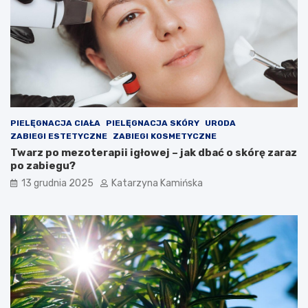
a
l
k
e
o
s
ś
t
ć
e
p
r
o
o
w
l
i
e
PIELĘGNACJA CIAŁA
PIELĘGNACJA SKÓRY
URODA
e
m
ZABIEGI ESTETYCZNE
ZABIEGI KOSMETYCZNE
t
?
Twarz po mezoterapii igłowej – jak dbać o skórę zaraz
r
P
po zabiegu?
z
r
a
o
13 grudnia 2025
Katarzyna Kamińska
w
d
p
u
o
k
m
t
i
y
e
,
s
k
z
t
c
ó