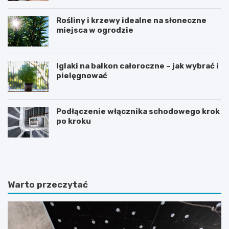
Rośliny i krzewy idealne na słoneczne
miejsca w ogrodzie
Iglaki na balkon całoroczne – jak wybrać i
pielęgnować
Podłączenie włącznika schodowego krok
po kroku
R
C
o
z
ś
y
l
d
i
i
Warto przeczytać
n
e
y
t
d
a
o
m
n
o