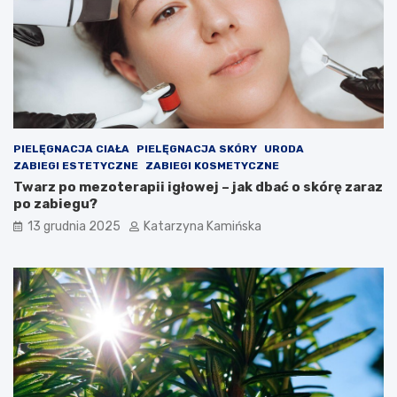
z
t
c
ó
z
r
e
e
n
w
i
a
a
r
c
t
h
o
PIELĘGNACJA CIAŁA
PIELĘGNACJA SKÓRY
URODA
s
ZABIEGI ESTETYCZNE
ZABIEGI KOSMETYCZNE
p
Twarz po mezoterapii igłowej – jak dbać o skórę zaraz
o
po zabiegu?
ż
13 grudnia 2025
Katarzyna Kamińska
y
w
a
ć