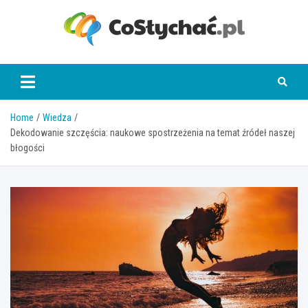
Skip
to
content
coslychac.pl
Home
Wiedza
Dekodowanie szczęścia: naukowe spostrzeżenia na temat źródeł naszej
błogości