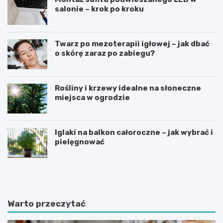
salonie – krok po kroku
Twarz po mezoterapii igłowej – jak dbać
o skórę zaraz po zabiegu?
Rośliny i krzewy idealne na słoneczne
miejsca w ogrodzie
Iglaki na balkon całoroczne – jak wybrać i
pielęgnować
R
C
o
z
ś
y
l
d
i
i
Warto przeczytać
n
e
y
t
d
a