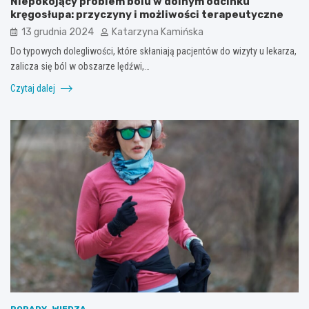
Niepokojący problem bólu w dolnym odcinku
kręgosłupa: przyczyny i możliwości terapeutyczne
13 grudnia 2024
Katarzyna Kamińska
Do typowych dolegliwości, które skłaniają pacjentów do wizyty u lekarza,
zalicza się ból w obszarze lędźwi,…
Czytaj dalej