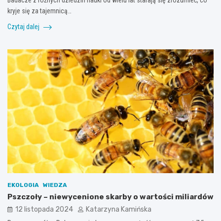
Badacze z różnych dziedzin nauki od wielu lat starają się zrozumieć, co
kryje się za tajemnicą…
Czytaj dalej
EKOLOGIA
WIEDZA
Pszczoły – niewycenione skarby o wartości miliardów
12 listopada 2024
Katarzyna Kamińska