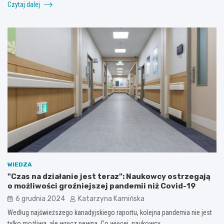
Czytaj dalej
WIEDZA
"Czas na działanie jest teraz": Naukowcy ostrzegają
o możliwości groźniejszej pandemii niż Covid-19
6 grudnia 2024
Katarzyna Kamińska
Według najświeższego kanadyjskiego raportu, kolejna pandemia nie jest
tylko możliwa, ale wręcz pewna. Co więcej, naukowcy…