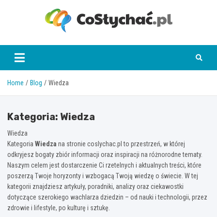
Skip
to
content
coslychac.pl
Home
Blog
Wiedza
Kategoria:
Wiedza
Wiedza
Kategoria
Wiedza
na stronie coslychac.pl to przestrzeń, w której
odkryjesz bogaty zbiór informacji oraz inspiracji na różnorodne tematy.
Naszym celem jest dostarczenie Ci rzetelnych i aktualnych treści, które
poszerzą Twoje horyzonty i wzbogacą Twoją wiedzę o świecie. W tej
kategorii znajdziesz artykuły, poradniki, analizy oraz ciekawostki
dotyczące szerokiego wachlarza dziedzin – od nauki i technologii, przez
zdrowie i lifestyle, po kulturę i sztukę.