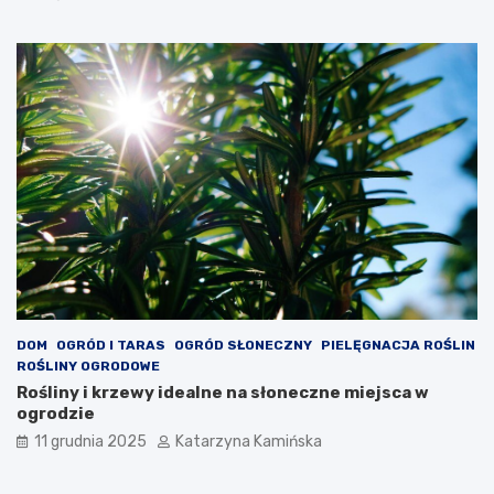
w
a
ć
DOM
OGRÓD I TARAS
OGRÓD SŁONECZNY
PIELĘGNACJA ROŚLIN
ROŚLINY OGRODOWE
Rośliny i krzewy idealne na słoneczne miejsca w
ogrodzie
11 grudnia 2025
Katarzyna Kamińska