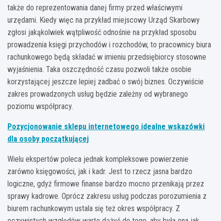
także do reprezentowania danej firmy przed właściwymi
urzędami. Kiedy więc na przykład miejscowy Urząd Skarbowy
zgłosi jakąkolwiek wątpliwość odnośnie na przykład sposobu
prowadzenia księgi przychodów i rozchodów, to pracownicy biura
rachunkowego będą składać w imieniu przedsiębiorcy stosowne
wyjaśnienia. Taka oszczędność czasu pozwoli także osobie
korzystającej jeszcze lepiej zadbać o swój biznes. Oczywiście
zakres prowadzonych usług będzie zależny od wybranego
poziomu współpracy.
Pozycjonowanie sklepu internetowego idealne wskazówki
dla osoby początkującej
Wielu ekspertów poleca jednak kompleksowe powierzenie
zarówno księgowości, jak i kadr. Jest to rzecz jasna bardzo
logiczne, gdyż firmowe finanse bardzo mocno przenikają przez
sprawy kadrowe. Oprócz zakresu usług podczas porozumienia z
biurem rachunkowym ustala się też okres współpracy. Z
oczywistych względów warto dążyć do tego, aby była ona jak