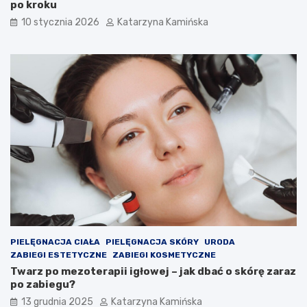
po kroku
r
P
z
r
10 stycznia 2026
Katarzyna Kamińska
a
o
w
d
p
u
o
k
m
t
i
y
e
,
s
k
z
t
c
ó
z
r
e
e
n
w
i
a
a
r
c
t
h
o
PIELĘGNACJA CIAŁA
PIELĘGNACJA SKÓRY
URODA
s
ZABIEGI ESTETYCZNE
ZABIEGI KOSMETYCZNE
p
Twarz po mezoterapii igłowej – jak dbać o skórę zaraz
o
po zabiegu?
ż
13 grudnia 2025
Katarzyna Kamińska
y