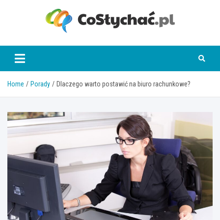
Skip
to
content
coslychac.pl
Home
Porady
Dlaczego warto postawić na biuro rachunkowe?