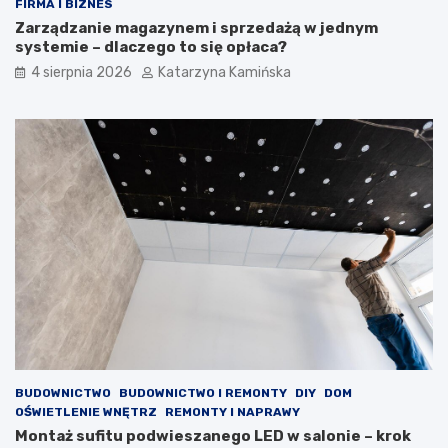
r
c
FIRMA I BIZNES
e
e
Zarządzanie magazynem i sprzedażą w jednym
p
z
systemie – dlaczego to się opłaca?
o
w
4 sierpnia 2026
Katarzyna Kamińska
p
y
r
s
a
o
w
k
i
i
a
m
j
c
ą
h
j
o
a
l
k
e
o
s
ś
t
ć
e
p
r
o
o
w
l
BUDOWNICTWO
BUDOWNICTWO I REMONTY
DIY
DOM
i
e
OŚWIETLENIE WNĘTRZ
REMONTY I NAPRAWY
e
m
Montaż sufitu podwieszanego LED w salonie – krok
t
?