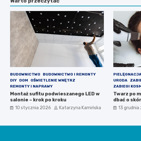
Warto przeczytać
BUDOWNICTWO
BUDOWNICTWO I REMONTY
PIELĘGNACJA
DIY
DOM
OŚWIETLENIE WNĘTRZ
URODA
ZABI
REMONTY I NAPRAWY
ZABIEGI KOS
Montaż sufitu podwieszanego LED w
Twarz po me
salonie – krok po kroku
dbać o skó
10 stycznia 2026
Katarzyna Kamińska
13 grudnia