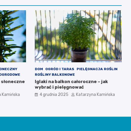
ŁONECZNY
DOM
OGRÓD I TARAS
PIELĘGNACJA ROŚLIN
 OGRODOWE
ROŚLINY BALKONOWE
a słoneczne
Iglaki na balkon całoroczne – jak
wybrać i pielęgnować
a Kamińska
4 grudnia 2025
Katarzyna Kamińska