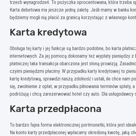
trzech wynagrodzeń. To pożyczka oprocentowana, która trzeba spł
Karta debetowa ma jeszcze jedną zaletę. Jeśli mamy w banku kon
będziemy mogli nią płacić za granicą korzystając z własnego ko
Karta kredytowa
Obsługa tej karty i jej funkcje są bardzo podobne, bo karta płatni
internetowych. Za jej pomocą dokonamy też wypłaty pieniędzy z 
płatniczej taka transakcja obarczona jest słoną prowizją. Zasad
czyimi pieniędzmi płacimy. W przypadku karty kredytowej to pien
kartę kredytową, sprawdzi naszą zdolność i ustali, ile chce nam 
się, zwolnienie z opłat, w przypadku pilnowania terminów spłaty, 
podróżują i chcą zarezerwować hotel czy auto. Dla usługodawcy s
Karta przedpłacona
To bardzo fajna forma elektronicznej portmonetki, która jest idea
Na konto karty przedpłaconej wpłacamy określoną kwotę, jaką chc