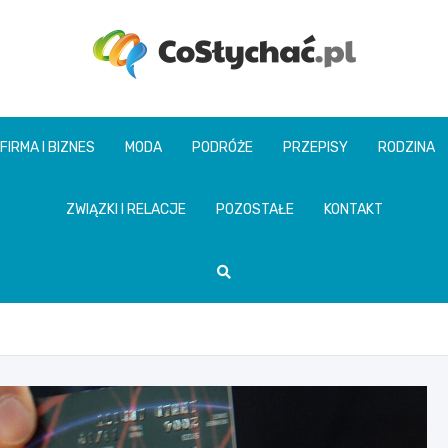
coslychac.pl
FIRMA I BIZNES
MODA
PODRÓŻE
PRZEPISY
RODZINA
ZWIĄZKI I RELACJE
POZOSTAŁE
KONTAKT