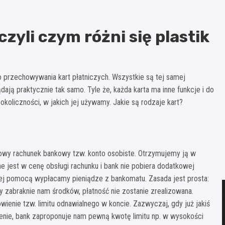
czyli czym różni się plastik
przechowywania kart płatniczych. Wszystkie są tej samej
ają praktycznie tak samo. Tyle że, każda karta ma inne funkcje i do
okoliczności, w jakich jej używamy. Jakie są rodzaje kart?
awowy rachunek bankowy tzw. konto osobiste. Otrzymujemy ją w
e jest w cenę obsługi rachunku i bank nie pobiera dodatkowej
tórej pomocą wypłacamy pieniądze z bankomatu. Zasada jest prosta:
dy zabraknie nam środków, płatność nie zostanie zrealizowana.
wienie tzw. limitu odnawialnego w koncie. Zazwyczaj, gdy już jakiś
enie, bank zaproponuje nam pewną kwotę limitu np. w wysokości