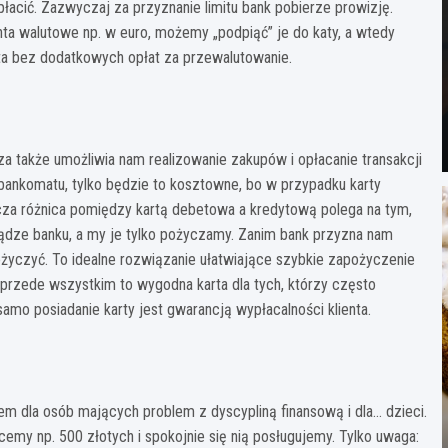
acić. Zazwyczaj za przyznanie limitu bank pobierze prowizję.
ta walutowe np. w euro, możemy „podpiąć” je do katy, a wtedy
nta bez dodatkowych opłat za przewalutowanie.
cza także umożliwia nam realizowanie zakupów i opłacanie transakcji
bankomatu, tylko będzie to kosztowne, bo w przypadku karty
nicza różnica pomiędzy kartą debetowa a kredytową polega na tym,
iądze banku, a my je tylko pożyczamy. Zanim bank przyzna nam
pożyczyć. To idealne rozwiązanie ułatwiające szybkie zapożyczenie
a przede wszystkim to wygodna karta dla tych, którzy często
amo posiadanie karty jest gwarancją wypłacalności klienta.
łem dla osób mających problem z dyscypliną finansową i dla… dzieci.
emy np. 500 złotych i spokojnie się nią posługujemy. Tylko uwaga: