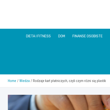
Skip
to
content
DIETA I FITNESS
DOM
FINANSE OSOBISTE
Home
Wiedza
Rodzaje kart płatniczych, czyli czym różni się plastik