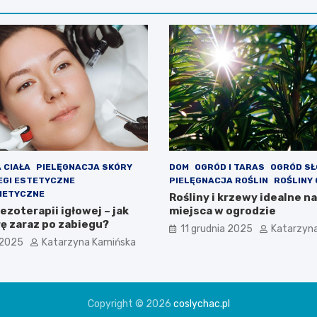
 CIAŁA
PIELĘGNACJA SKÓRY
DOM
OGRÓD I TARAS
OGRÓD S
EGI ESTETYCZNE
PIELĘGNACJA ROŚLIN
ROŚLINY
METYCZNE
Rośliny i krzewy idealne n
zoterapii igłowej – jak
miejsca w ogrodzie
rę zaraz po zabiegu?
11 grudnia 2025
Katarzyn
 2025
Katarzyna Kamińska
Copyright © 2026
coslychac.pl