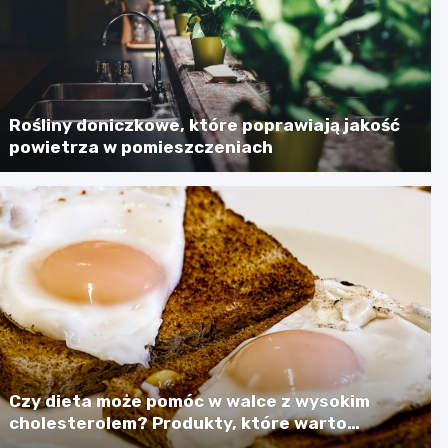
Rośliny doniczkowe, które poprawiają jakość
powietrza w pomieszczeniach
Czy dieta może pomóc w walce z wysokim
cholesterolem? Produkty, które warto
spożywać