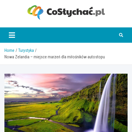
Skip
to
content
coslychac.pl
Home
Turystyka
Nowa Zelandia – miejsce marzeń dla miłośników autostopu