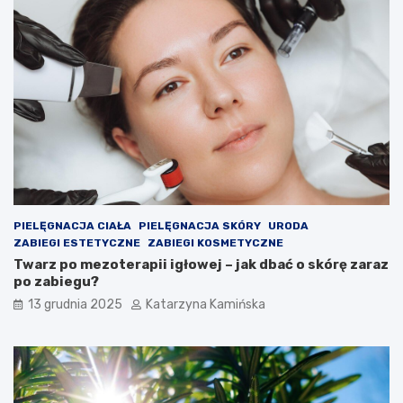
a
m
j
c
ą
h
j
o
a
l
k
e
o
s
ś
t
ć
e
p
r
o
o
w
l
i
e
PIELĘGNACJA CIAŁA
PIELĘGNACJA SKÓRY
URODA
e
m
ZABIEGI ESTETYCZNE
ZABIEGI KOSMETYCZNE
t
?
Twarz po mezoterapii igłowej – jak dbać o skórę zaraz
r
P
po zabiegu?
z
r
a
o
13 grudnia 2025
Katarzyna Kamińska
w
d
p
u
o
k
m
t
i
y