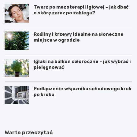
Twarz po mezoterapii igłowej – jak dbać
o skórę zaraz po zabiegu?
Rośliny i krzewy idealne na słoneczne
miejsca w ogrodzie
Iglaki na balkon całoroczne – jak wybrać i
pielęgnować
Podłączenie włącznika schodowego krok
po kroku
R
C
o
z
ś
y
l
d
i
i
Warto przeczytać
n
e