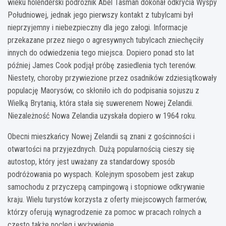
wieku holenderski podróżnik Abel Tasman dokonał odkrycia Wyspy
Południowej, jednak jego pierwszy kontakt z tubylcami był
nieprzyjemny i niebezpieczny dla jego załogi. Informacje
przekazane przez niego o agresywnych tubylcach zniechęciły
innych do odwiedzenia tego miejsca. Dopiero ponad sto lat
później James Cook podjął próbę zasiedlenia tych terenów.
Niestety, choroby przywiezione przez osadników zdziesiątkowały
populację Maorysów, co skłoniło ich do podpisania sojuszu z
Wielką Brytanią, która stała się suwerenem Nowej Zelandii.
Niezależność Nowa Zelandia uzyskała dopiero w 1964 roku.
Obecni mieszkańcy Nowej Zelandii są znani z gościnności i
otwartości na przyjezdnych. Dużą popularnością cieszy się
autostop, który jest uważany za standardowy sposób
podróżowania po wyspach. Kolejnym sposobem jest zakup
samochodu z przyczepą campingową i stopniowe odkrywanie
kraju. Wielu turystów korzysta z oferty miejscowych farmerów,
którzy oferują wynagrodzenie za pomoc w pracach rolnych a
często także nocleg i wyżywienie.