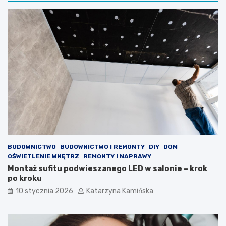
y
t
d
a
o
m
n
o
i
ż
c
e
z
p
k
o
o
m
w
ó
e
c
,
w
k
w
t
a
ó
l
r
c
BUDOWNICTWO
BUDOWNICTWO I REMONTY
DIY
DOM
e
e
OŚWIETLENIE WNĘTRZ
REMONTY I NAPRAWY
p
z
Montaż sufitu podwieszanego LED w salonie – krok
o
w
po kroku
p
y
10 stycznia 2026
Katarzyna Kamińska
r
s
a
o
w
k
i
i