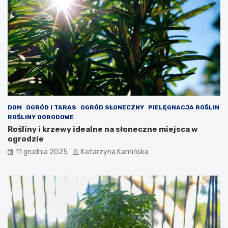
e
,
s
k
z
t
c
ó
z
r
e
e
n
w
i
a
a
r
c
t
h
o
s
DOM
OGRÓD I TARAS
OGRÓD SŁONECZNY
PIELĘGNACJA ROŚLIN
p
ROŚLINY OGRODOWE
o
Rośliny i krzewy idealne na słoneczne miejsca w
ż
ogrodzie
y
11 grudnia 2025
Katarzyna Kamińska
w
a
ć