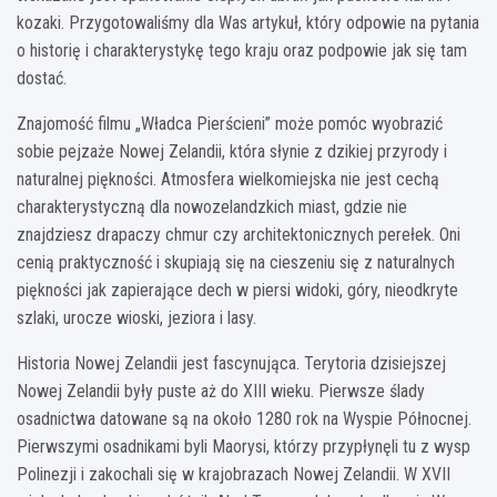
kozaki. Przygotowaliśmy dla Was artykuł, który odpowie na pytania
o historię i charakterystykę tego kraju oraz podpowie jak się tam
dostać.
Znajomość filmu „Władca Pierścieni” może pomóc wyobrazić
sobie pejzaże Nowej Zelandii, która słynie z dzikiej przyrody i
naturalnej piękności. Atmosfera wielkomiejska nie jest cechą
charakterystyczną dla nowozelandzkich miast, gdzie nie
znajdziesz drapaczy chmur czy architektonicznych perełek. Oni
cenią praktyczność i skupiają się na cieszeniu się z naturalnych
piękności jak zapierające dech w piersi widoki, góry, nieodkryte
szlaki, urocze wioski, jeziora i lasy.
Historia Nowej Zelandii jest fascynująca. Terytoria dzisiejszej
Nowej Zelandii były puste aż do XIII wieku. Pierwsze ślady
osadnictwa datowane są na około 1280 rok na Wyspie Północnej.
Pierwszymi osadnikami byli Maorysi, którzy przypłynęli tu z wysp
Polinezji i zakochali się w krajobrazach Nowej Zelandii. W XVII