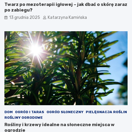
p
Twarz po mezoterapii igłowej – jak dbać o skórę zaraz
o
po zabiegu?
ż
13 grudnia 2025
Katarzyna Kamińska
y
w
a
ć
DOM
OGRÓD I TARAS
OGRÓD SŁONECZNY
PIELĘGNACJA ROŚLIN
ROŚLINY OGRODOWE
Rośliny i krzewy idealne na słoneczne miejsca w
ogrodzie