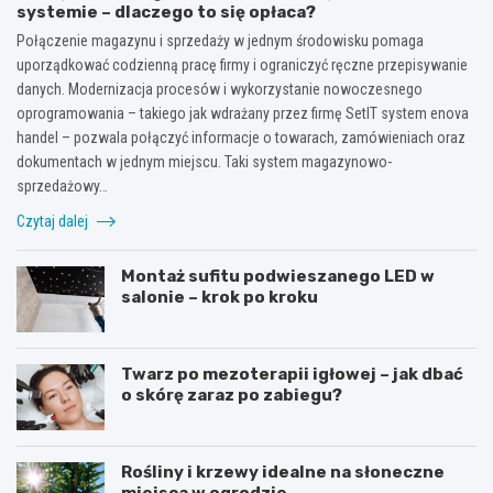
systemie – dlaczego to się opłaca?
Połączenie magazynu i sprzedaży w jednym środowisku pomaga
uporządkować codzienną pracę firmy i ograniczyć ręczne przepisywanie
danych. Modernizacja procesów i wykorzystanie nowoczesnego
oprogramowania – takiego jak wdrażany przez firmę SetIT system enova
handel – pozwala połączyć informacje o towarach, zamówieniach oraz
dokumentach w jednym miejscu. Taki system magazynowo-
sprzedażowy…
Czytaj dalej
Montaż sufitu podwieszanego LED w
salonie – krok po kroku
Twarz po mezoterapii igłowej – jak dbać
o skórę zaraz po zabiegu?
Rośliny i krzewy idealne na słoneczne
miejsca w ogrodzie