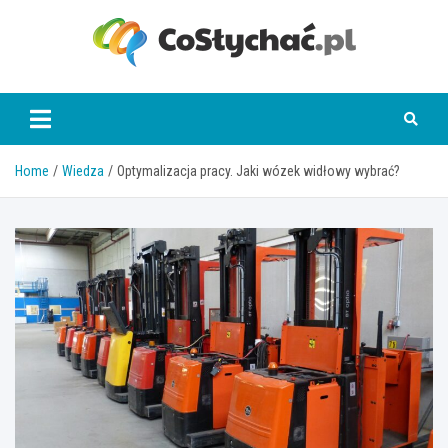
Skip
to
content
coslychac.pl
Home
Wiedza
Optymalizacja pracy. Jaki wózek widłowy wybrać?