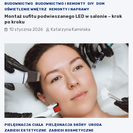
w
l
BUDOWNICTWO
BUDOWNICTWO I REMONTY
DIY
DOM
i
e
OŚWIETLENIE WNĘTRZ
REMONTY I NAPRAWY
e
m
Montaż sufitu podwieszanego LED w salonie – krok
t
?
po kroku
r
P
z
r
10 stycznia 2026
Katarzyna Kamińska
a
o
w
d
p
u
o
k
m
t
i
y
e
,
s
k
z
t
c
ó
z
r
e
e
n
w
i
a
a
r
c
t
h
o
PIELĘGNACJA CIAŁA
PIELĘGNACJA SKÓRY
URODA
s
ZABIEGI ESTETYCZNE
ZABIEGI KOSMETYCZNE