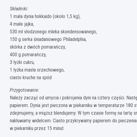
Składniki:
1 mała dynia hokkaido (około 1,5 kg),
4 małe jajka,
530 ml słodzonego mleka skondensowanego,
150 g serka śniadaniowego Philadelphia,
skórka z dwóch pomarańczy,
400 g pomarańczy,
3 łyżki cukru,
1 łyżka masła orzechowego,
ciasto kruche na spód
Przygotowanie:
Należy zacząć od umycia i pokrojenia dyni na cztery części. Nast
papierem. Dynia jest pieczona w piekarniku w temperaturze 180 st
zdejmujemy, a miąższ blendujemy. W tym czasie formę na tartę 
nakłuwamy widelcem. Ciasto przykrywamy papierem do pieczenia 
w piekarniku przez 15 minut.