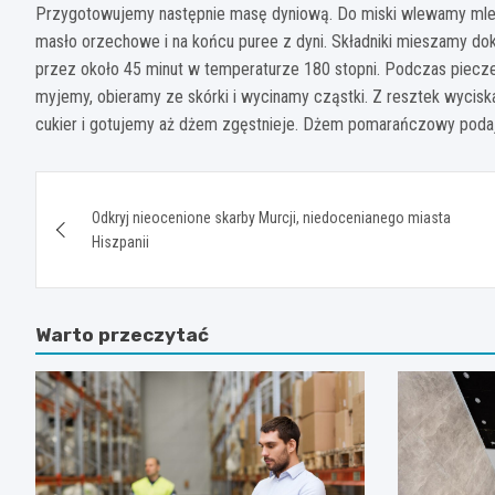
Przygotowujemy następnie masę dyniową. Do miski wlewamy mleko
masło orzechowe i na końcu puree z dyni. Składniki mieszamy do
przez około 45 minut w temperaturze 180 stopni. Podczas pie
myjemy, obieramy ze skórki i wycinamy cząstki. Z resztek wycis
cukier i gotujemy aż dżem zgęstnieje. Dżem pomarańczowy podaje
Nawigacja
Odkryj nieocenione skarby Murcji, niedocenianego miasta
wpisu
Hiszpanii
Warto przeczytać