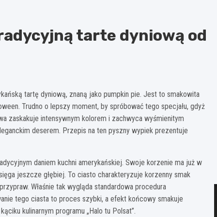
adycyjną tarte dyniową od
kańską tartę dyniową, znaną jako pumpkin pie. Jest to smakowita
lloween. Trudno o lepszy moment, by spróbować tego specjału, gdyż
iowa zaskakuje intensywnym kolorem i zachwyca wyśmienitym
eleganckim deserem. Przepis na ten pyszny wypiek prezentuje
tradycyjnym daniem kuchni amerykańskiej. Swoje korzenie ma już w
 sięga jeszcze głębiej. To ciasto charakteryzuje korzenny smak
przypraw. Właśnie tak wygląda standardowa procedura
nie tego ciasta to proces szybki, a efekt końcowy smakuje
kąciku kulinarnym programu „Halo tu Polsat”.