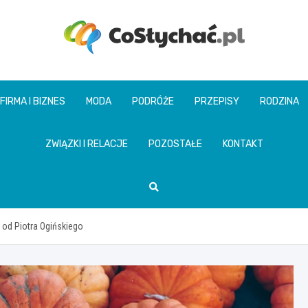
coslychac.pl
FIRMA I BIZNES
MODA
PODRÓŻE
PRZEPISY
RODZINA
ZWIĄZKI I RELACJE
POZOSTAŁE
KONTAKT
 od Piotra Ogińskiego