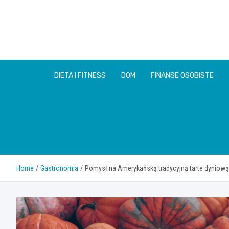
Skip
to
content
DIETA I FITNESS
DOM
FINANSE OSOBISTE
Home
Gastronomia
Pomysł na Amerykańską tradycyjną tarte dyniową