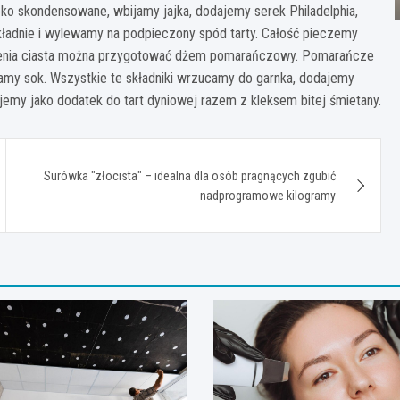
 skondensowane, wbijamy jajka, dodajemy serek Philadelphia,
kładnie i wylewamy na podpieczony spód tarty. Całość pieczemy
czenia ciasta można przygotować dżem pomarańczowy. Pomarańcze
kamy sok. Wszystkie te składniki wrzucamy do garnka, dodajemy
my jako dodatek do tart dyniowej razem z kleksem bitej śmietany.
Surówka "złocista" – idealna dla osób pragnących zgubić
nadprogramowe kilogramy