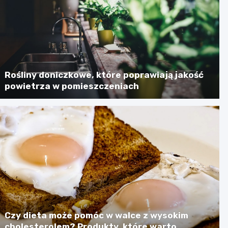
Rośliny doniczkowe, które poprawiają jakość
powietrza w pomieszczeniach
Czy dieta może pomóc w walce z wysokim
cholesterolem? Produkty, które warto