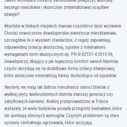
Jakimi technikami możemy samodzielnie polepszyć akustykę
naszego mieszkania i skutecznie zminimalizować uciążliwe
dźwięki?
Akustyka w blokach miejskich stanowi częstokroć duże wyzwanie.
Chociaż nowoczesne deweloperskie inwestycje mieszkaniowe,
szczególnie te o wysokim standardzie, z reguły zapewniają
odpowiednią izolację akustyczną, zgodnie z minimalnymi
wymaganiami norm akustycznych np. PN-B-02151-4:2015-06.
Deweloperzy, dbający o jak najwyższy komfort swoich klientów,
często decydują się na dodatkowe formy izolacji dźwiękowej,
które skutecznie minimalizują hałasy dochodzące od sąsiadów.
Niestety, nie mają tak dobrze mieszkańcy staroci bloków z
wielkiej płyty, wielorodzinnych domów starszej generacji czy
zabytkowych kamienic. Analizy przeprowadzone w Polsce
wykazały, że wiele budynków posiada przegrody budowlane, które
nie spełniają obecnych wymogów. Częstym problemem są stare
systemy centralnego ogrzewania, które sprzyjają