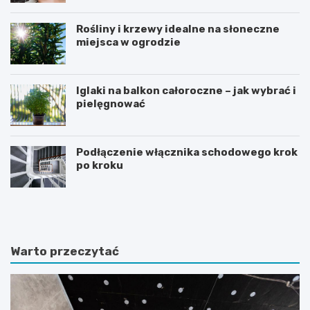
Rośliny i krzewy idealne na słoneczne
miejsca w ogrodzie
Iglaki na balkon całoroczne – jak wybrać i
pielęgnować
Podłączenie włącznika schodowego krok
po kroku
R
C
o
z
ś
y
l
d
i
i
Warto przeczytać
n
e
y
t
d
a
o
m
n
o