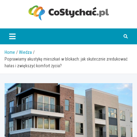
Skip
to
content
coslychac.pl
Home
Wiedza
Poprawiamy akustykę mieszkań w blokach: jak skutecznie zredukować
hałas i zwiększyć komfort życia?