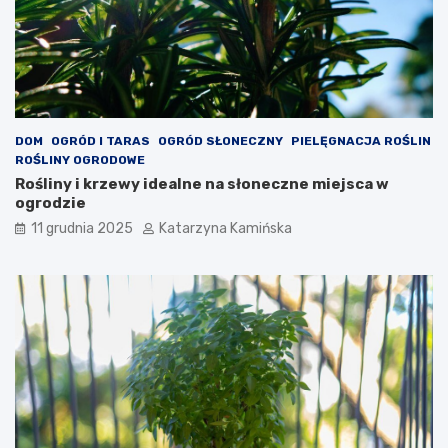
z
r
e
e
n
w
i
a
a
r
c
t
h
o
s
DOM
OGRÓD I TARAS
OGRÓD SŁONECZNY
PIELĘGNACJA ROŚLIN
p
ROŚLINY OGRODOWE
o
Rośliny i krzewy idealne na słoneczne miejsca w
ż
ogrodzie
y
11 grudnia 2025
Katarzyna Kamińska
w
a
ć