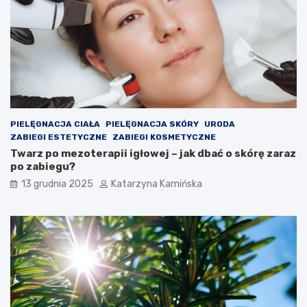
a
l
k
e
o
s
ś
t
ć
e
p
r
o
o
w
l
i
e
PIELĘGNACJA CIAŁA
PIELĘGNACJA SKÓRY
URODA
e
m
ZABIEGI ESTETYCZNE
ZABIEGI KOSMETYCZNE
t
?
Twarz po mezoterapii igłowej – jak dbać o skórę zaraz
r
P
po zabiegu?
z
r
a
o
13 grudnia 2025
Katarzyna Kamińska
w
d
p
u
o
k
m
t
i
y
e
,
s
k
z
t
c
ó