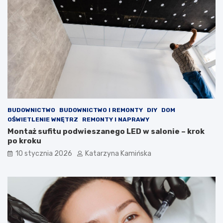
i
ż
c
e
z
p
k
o
o
m
w
ó
e
c
,
w
k
w
t
a
ó
l
r
c
BUDOWNICTWO
BUDOWNICTWO I REMONTY
DIY
DOM
e
e
OŚWIETLENIE WNĘTRZ
REMONTY I NAPRAWY
p
z
Montaż sufitu podwieszanego LED w salonie – krok
o
w
po kroku
p
y
10 stycznia 2026
Katarzyna Kamińska
r
s
a
o
w
k
i
i
a
m
j
c
ą
h
j
o