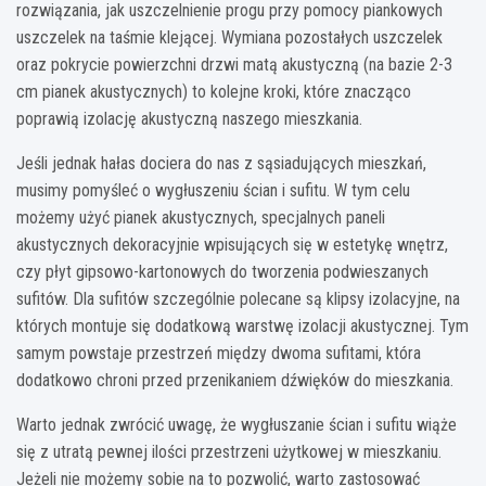
rozwiązania, jak uszczelnienie progu przy pomocy piankowych
uszczelek na taśmie klejącej. Wymiana pozostałych uszczelek
oraz pokrycie powierzchni drzwi matą akustyczną (na bazie 2-3
cm pianek akustycznych) to kolejne kroki, które znacząco
poprawią izolację akustyczną naszego mieszkania.
Jeśli jednak hałas dociera do nas z sąsiadujących mieszkań,
musimy pomyśleć o wygłuszeniu ścian i sufitu. W tym celu
możemy użyć pianek akustycznych, specjalnych paneli
akustycznych dekoracyjnie wpisujących się w estetykę wnętrz,
czy płyt gipsowo-kartonowych do tworzenia podwieszanych
sufitów. Dla sufitów szczególnie polecane są klipsy izolacyjne, na
których montuje się dodatkową warstwę izolacji akustycznej. Tym
samym powstaje przestrzeń między dwoma sufitami, która
dodatkowo chroni przed przenikaniem dźwięków do mieszkania.
Warto jednak zwrócić uwagę, że wygłuszanie ścian i sufitu wiąże
się z utratą pewnej ilości przestrzeni użytkowej w mieszkaniu.
Jeżeli nie możemy sobie na to pozwolić, warto zastosować