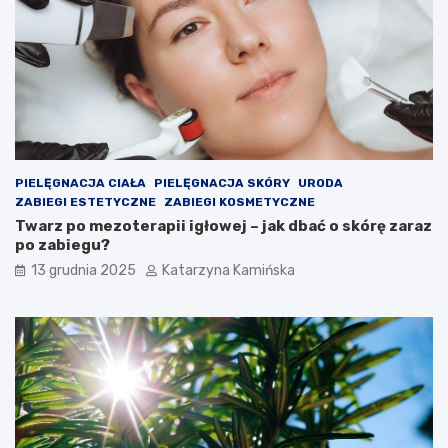
j
o
a
l
k
e
o
s
ś
t
ć
e
p
r
o
o
w
l
i
e
PIELĘGNACJA CIAŁA
PIELĘGNACJA SKÓRY
URODA
e
m
ZABIEGI ESTETYCZNE
ZABIEGI KOSMETYCZNE
t
?
Twarz po mezoterapii igłowej – jak dbać o skórę zaraz
r
P
po zabiegu?
z
r
a
o
13 grudnia 2025
Katarzyna Kamińska
w
d
p
u
o
k
m
t
i
y
e
,
s
k
z
t
c
ó