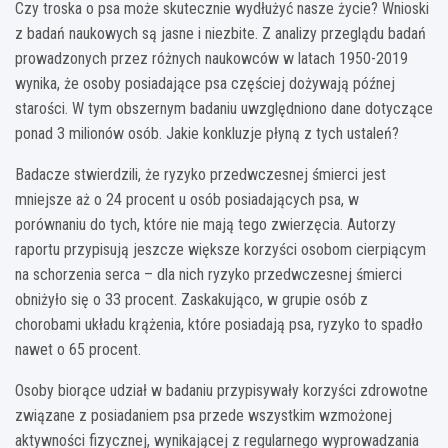
Czy troska o psa może skutecznie wydłużyć nasze życie? Wnioski
z badań naukowych są jasne i niezbite. Z analizy przeglądu badań
prowadzonych przez różnych naukowców w latach 1950-2019
wynika, że osoby posiadające psa częściej dożywają późnej
starości. W tym obszernym badaniu uwzględniono dane dotyczące
ponad 3 milionów osób. Jakie konkluzje płyną z tych ustaleń?
Badacze stwierdzili, że ryzyko przedwczesnej śmierci jest
mniejsze aż o 24 procent u osób posiadających psa, w
porównaniu do tych, które nie mają tego zwierzęcia. Autorzy
raportu przypisują jeszcze większe korzyści osobom cierpiącym
na schorzenia serca – dla nich ryzyko przedwczesnej śmierci
obniżyło się o 33 procent. Zaskakująco, w grupie osób z
chorobami układu krążenia, które posiadają psa, ryzyko to spadło
nawet o 65 procent.
Osoby biorące udział w badaniu przypisywały korzyści zdrowotne
związane z posiadaniem psa przede wszystkim wzmożonej
aktywności fizycznej, wynikającej z regularnego wyprowadzania