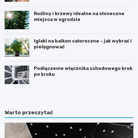
Rośliny i krzewy idealne na słoneczne
miejsca w ogrodzie
Iglaki na balkon całoroczne – jak wybrać i
pielęgnować
Podłączenie włącznika schodowego krok
po kroku
R
C
o
z
ś
y
l
d
i
i
Warto przeczytać
n
e
y
t
d
a
o
m
n
o