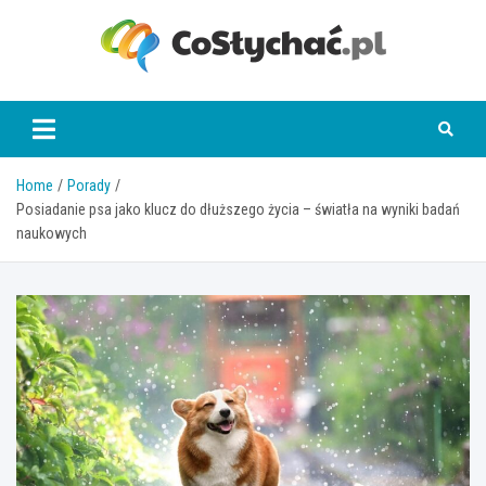
Skip
to
content
coslychac.pl
Home
Porady
Posiadanie psa jako klucz do dłuższego życia – światła na wyniki badań
naukowych