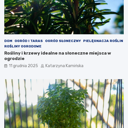
z
r
e
e
n
w
i
a
a
r
c
t
h
o
s
DOM
OGRÓD I TARAS
OGRÓD SŁONECZNY
PIELĘGNACJA ROŚLIN
p
ROŚLINY OGRODOWE
o
Rośliny i krzewy idealne na słoneczne miejsca w
ż
ogrodzie
y
11 grudnia 2025
Katarzyna Kamińska
w
a
ć