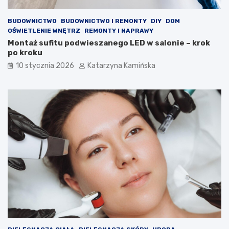
o
o
w
l
BUDOWNICTWO
BUDOWNICTWO I REMONTY
DIY
DOM
i
e
OŚWIETLENIE WNĘTRZ
REMONTY I NAPRAWY
e
m
Montaż sufitu podwieszanego LED w salonie – krok
t
?
po kroku
r
P
z
r
10 stycznia 2026
Katarzyna Kamińska
a
o
w
d
p
u
o
k
m
t
i
y
e
,
s
k
z
t
c
ó
z
r
e
e
n
w
i
a
a
r
c
t
h
o