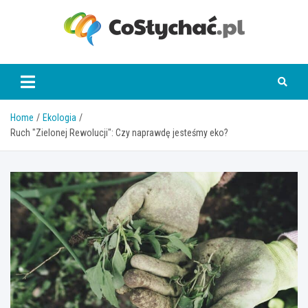
Skip
to
content
coslychac.pl
Home
Ekologia
Ruch "Zielonej Rewolucji": Czy naprawdę jesteśmy eko?