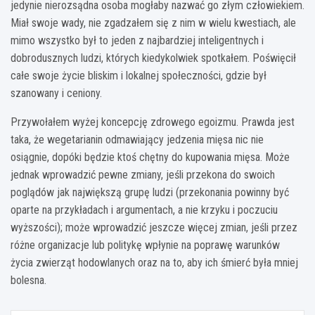
jedynie nierozsądna osoba mogłaby nazwać go złym człowiekiem.
Miał swoje wady, nie zgadzałem się z nim w wielu kwestiach, ale
mimo wszystko był to jeden z najbardziej inteligentnych i
dobrodusznych ludzi, których kiedykolwiek spotkałem. Poświęcił
całe swoje życie bliskim i lokalnej społeczności, gdzie był
szanowany i ceniony.
Przywołałem wyżej koncepcję zdrowego egoizmu. Prawda jest
taka, że wegetarianin odmawiający jedzenia mięsa nic nie
osiągnie, dopóki będzie ktoś chętny do kupowania mięsa. Może
jednak wprowadzić pewne zmiany, jeśli przekona do swoich
poglądów jak największą grupę ludzi (przekonania powinny być
oparte na przykładach i argumentach, a nie krzyku i poczuciu
wyższości); może wprowadzić jeszcze więcej zmian, jeśli przez
różne organizacje lub politykę wpłynie na poprawę warunków
życia zwierząt hodowlanych oraz na to, aby ich śmierć była mniej
bolesna.