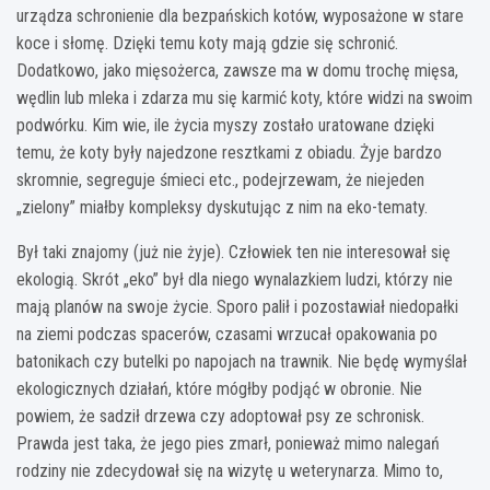
urządza schronienie dla bezpańskich kotów, wyposażone w stare
koce i słomę. Dzięki temu koty mają gdzie się schronić.
Dodatkowo, jako mięsożerca, zawsze ma w domu trochę mięsa,
wędlin lub mleka i zdarza mu się karmić koty, które widzi na swoim
podwórku. Kim wie, ile życia myszy zostało uratowane dzięki
temu, że koty były najedzone resztkami z obiadu. Żyje bardzo
skromnie, segreguje śmieci etc., podejrzewam, że niejeden
„zielony” miałby kompleksy dyskutując z nim na eko-tematy.
Był taki znajomy (już nie żyje). Człowiek ten nie interesował się
ekologią. Skrót „eko” był dla niego wynalazkiem ludzi, którzy nie
mają planów na swoje życie. Sporo palił i pozostawiał niedopałki
na ziemi podczas spacerów, czasami wrzucał opakowania po
batonikach czy butelki po napojach na trawnik. Nie będę wymyślał
ekologicznych działań, które mógłby podjąć w obronie. Nie
powiem, że sadził drzewa czy adoptował psy ze schronisk.
Prawda jest taka, że jego pies zmarł, ponieważ mimo nalegań
rodziny nie zdecydował się na wizytę u weterynarza. Mimo to,