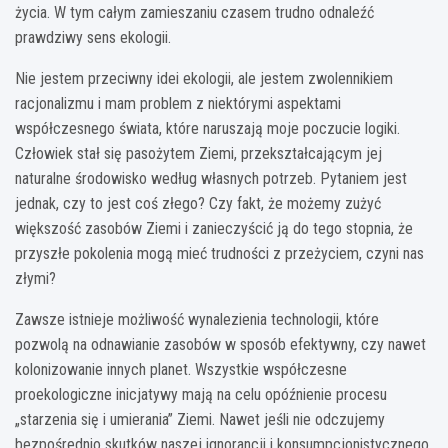
życia. W tym całym zamieszaniu czasem trudno odnaleźć
prawdziwy sens ekologii.
Nie jestem przeciwny idei ekologii, ale jestem zwolennikiem
racjonalizmu i mam problem z niektórymi aspektami
współczesnego świata, które naruszają moje poczucie logiki.
Człowiek stał się pasożytem Ziemi, przekształcającym jej
naturalne środowisko według własnych potrzeb. Pytaniem jest
jednak, czy to jest coś złego? Czy fakt, że możemy zużyć
większość zasobów Ziemi i zanieczyścić ją do tego stopnia, że
przyszłe pokolenia mogą mieć trudności z przeżyciem, czyni nas
złymi?
Zawsze istnieje możliwość wynalezienia technologii, które
pozwolą na odnawianie zasobów w sposób efektywny, czy nawet
kolonizowanie innych planet. Wszystkie współczesne
proekologiczne inicjatywy mają na celu opóźnienie procesu
„starzenia się i umierania” Ziemi. Nawet jeśli nie odczujemy
bezpośrednio skutków naszej ignorancji i konsumpcjonistycznego