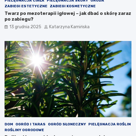
PIELĘGNACJA CIAŁA
PIELĘGNACJA SKÓRY
URODA
s
ZABIEGI ESTETYCZNE
ZABIEGI KOSMETYCZNE
p
Twarz po mezoterapii igłowej – jak dbać o skórę zaraz
o
po zabiegu?
ż
13 grudnia 2025
Katarzyna Kamińska
y
w
a
ć
DOM
OGRÓD I TARAS
OGRÓD SŁONECZNY
PIELĘGNACJA ROŚLIN
ROŚLINY OGRODOWE