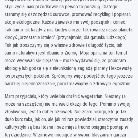
stylu życia, nasi przodkowie na pewno to poczują. Dlatego
staramy się oszczędzać surowce, promować recykling i popierać
akcje ekologiczne. Każde zjawisko ma swój początek i koniec.
Tak samo jak każdy z nas kiedyś umrze, tak również nasza planeta
kiedyś „przestanie istnieć” (przynajmniej dla gatunku ludzkiego).
Tak jak troszczymy się o własne zdrowie i długość życia, tak
samo naturalnym jest dbanie o Ziemię. Moja opinia na ten temat
może wydawać się niejasna – może wydawać się, że popieram
ekologię lub godzę się z nieuniknioną zagładą planety i lekceważę
los przyszłych pokoleń. Spróbujmy więc podejść do tego jeszcze
bardziej niejednoznacznie, porozmawiajmy o zdrowym egoizmie.
Mam przyjaciela, który uwielbia drażnić wegetarian. Niestety (a
może na szczęście) nie ma wielu okazji do tego. Pomimo swojej
złośliwości, jest to dobry człowiek. Nie znam nikogo, kto je tak
dużo kurczaka, jak on, ale jak mi raz powiedział, starożytne zasady
kulturystyki są bezlitosne i bez mięsa trudno osiągnąć postęp w
tej dziedzinie. W zimowe miesiące w swoim blaszanym garażu