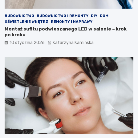
p
r
o
o
w
l
BUDOWNICTWO
BUDOWNICTWO I REMONTY
DIY
DOM
i
e
OŚWIETLENIE WNĘTRZ
REMONTY I NAPRAWY
e
m
Montaż sufitu podwieszanego LED w salonie – krok
t
?
po kroku
r
P
z
r
10 stycznia 2026
Katarzyna Kamińska
a
o
w
d
p
u
o
k
m
t
i
y
e
,
s
k
z
t
c
ó
z
r
e
e
n
w
i
a
a
r
c
t