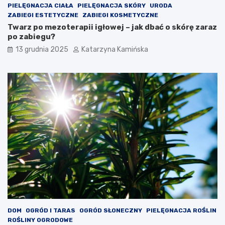
h
o
PIELĘGNACJA CIAŁA
PIELĘGNACJA SKÓRY
URODA
s
ZABIEGI ESTETYCZNE
ZABIEGI KOSMETYCZNE
p
Twarz po mezoterapii igłowej – jak dbać o skórę zaraz
o
po zabiegu?
ż
13 grudnia 2025
Katarzyna Kamińska
y
w
a
ć
DOM
OGRÓD I TARAS
OGRÓD SŁONECZNY
PIELĘGNACJA ROŚLIN
ROŚLINY OGRODOWE