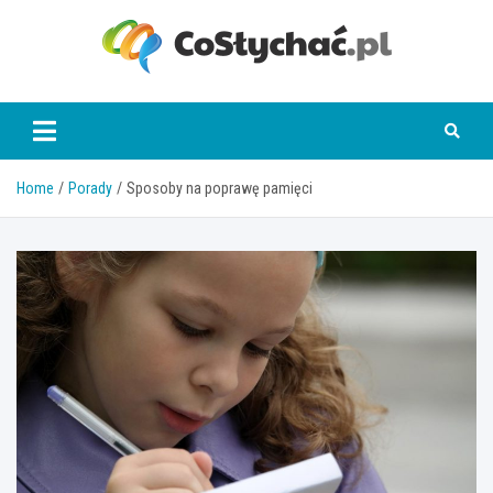
Skip
to
content
coslychac.pl
Home
Porady
Sposoby na poprawę pamięci