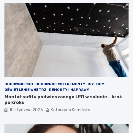
a
o
w
k
i
i
a
m
j
c
ą
h
j
o
a
l
k
e
o
s
ś
t
ć
e
p
r
o
o
w
l
BUDOWNICTWO
BUDOWNICTWO I REMONTY
DIY
DOM
i
e
OŚWIETLENIE WNĘTRZ
REMONTY I NAPRAWY
e
m
Montaż sufitu podwieszanego LED w salonie – krok
t
?
po kroku
r
P
z
r
10 stycznia 2026
Katarzyna Kamińska
a
o
w
d
p
u
o
k