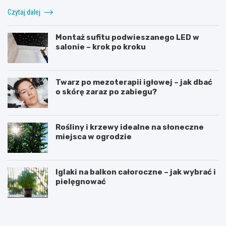
Czytaj dalej
Montaż sufitu podwieszanego LED w
salonie – krok po kroku
Twarz po mezoterapii igłowej – jak dbać
o skórę zaraz po zabiegu?
Rośliny i krzewy idealne na słoneczne
miejsca w ogrodzie
Iglaki na balkon całoroczne – jak wybrać i
pielęgnować
R
C
o
z
ś
y
l
d