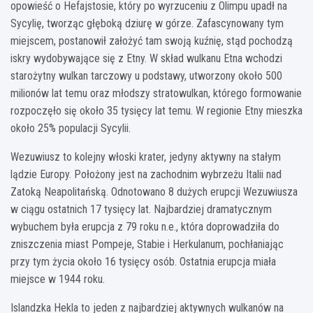
opowieść o Hefajstosie, który po wyrzuceniu z Olimpu upadł na
Sycylię, tworząc głęboką dziurę w górze. Zafascynowany tym
miejscem, postanowił założyć tam swoją kuźnię, stąd pochodzą
iskry wydobywające się z Etny. W skład wulkanu Etna wchodzi
starożytny wulkan tarczowy u podstawy, utworzony około 500
milionów lat temu oraz młodszy stratowulkan, którego formowanie
rozpoczęło się około 35 tysięcy lat temu. W regionie Etny mieszka
około 25% populacji Sycylii.
Wezuwiusz to kolejny włoski krater, jedyny aktywny na stałym
lądzie Europy. Położony jest na zachodnim wybrzeżu Italii nad
Zatoką Neapolitańską. Odnotowano 8 dużych erupcji Wezuwiusza
w ciągu ostatnich 17 tysięcy lat. Najbardziej dramatycznym
wybuchem była erupcja z 79 roku n.e., która doprowadziła do
zniszczenia miast Pompeje, Stabie i Herkulanum, pochłaniając
przy tym życia około 16 tysięcy osób. Ostatnia erupcja miała
miejsce w 1944 roku.
Islandzka Hekla to jeden z najbardziej aktywnych wulkanów na