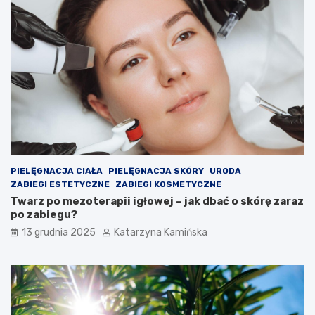
m
t
i
y
e
,
s
k
z
t
c
ó
z
r
e
e
n
w
i
a
a
r
c
t
h
o
PIELĘGNACJA CIAŁA
PIELĘGNACJA SKÓRY
URODA
s
ZABIEGI ESTETYCZNE
ZABIEGI KOSMETYCZNE
p
Twarz po mezoterapii igłowej – jak dbać o skórę zaraz
o
po zabiegu?
ż
13 grudnia 2025
Katarzyna Kamińska
y
w
a
ć