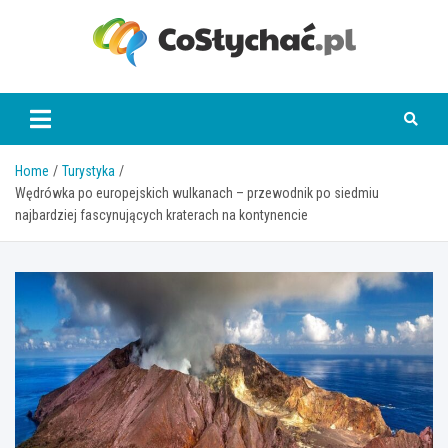
Skip
to
content
coslychac.pl
Home
Turystyka
Wędrówka po europejskich wulkanach – przewodnik po siedmiu
najbardziej fascynujących kraterach na kontynencie