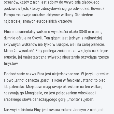
oceanów, każdy z nich jest zdolny do wywołania głębokiego
podziwu u tych, którzy zdecydowali się go odwiedzić. Również
Europa ma swoje unikalne, aktywne wulkany. Oto siedem
najbardziej znanych europejskich kraterów.
Etna, monumentalny wulkan o wysokości około 3340 m n.p.m.,
dumnie góruje na Sycylii. Ten gigant jest jednym z najbardziej
aktywnych wulkanów nie tylko w Europie, ale i na całej planecie.
Mimo że wysokość Etny podlega zmianom ze względu na kolejne
erupcje, jej majestatyczna sylwetka nieustannie przyciąga rzesze
turystów.
Pochodzenie nazwy Etna jest niejednoznaczne. W języku greckim
słowo „aitho” oznacza „palić”, z kolei w fenickim „attano” to piec
lub palenisko. Miejscowi mają swoje określenie na ten wulkan,
nazywają go Mongibello, co jest połączeniem włoskiego i
arabskiego słowa oznaczającego górę: „monte” i „jebel”.
Niezwykła historia Etny jest owiana mitami. Jednym z nich jest