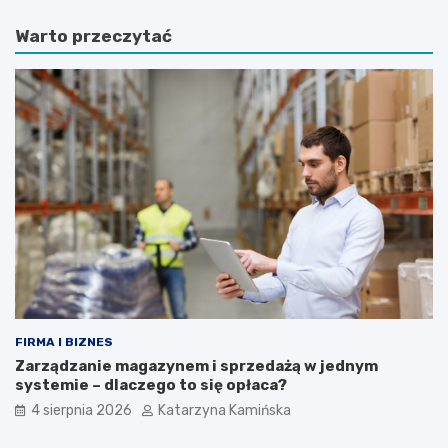
i
i
Warto przeczytać
n
e
y
t
d
a
o
m
n
o
i
ż
c
e
z
p
k
o
o
m
w
ó
e
c
,
w
k
w
t
a
ó
l
r
c
FIRMA I BIZNES
e
e
Zarządzanie magazynem i sprzedażą w jednym
p
z
systemie – dlaczego to się opłaca?
o
w
4 sierpnia 2026
Katarzyna Kamińska
p
y
r
s