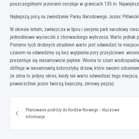
poszczególnymi jeziorami oscyluje w granicach 135 m. Najwięks
Najlepszą porą na zwiedzanie Parku Narodowego Jezior Plitwick
W okresie letnim, zwłaszcza w lipcu i sierpniu park narodowy cie
jednodniowe wycieczki z chorwackiego wybrzeża. Warto jednak p
Pomimo tych drobnych utrudnień warto jest odwiedzić te miejsce 
czasem na odwiedziny są bez wątpienia pory przejściowe: wiosna 
prezentuje się niesamowicie pięknie. Wiosna to szum wodospadów i
obfituje w niesamowitą kolorystykę drzew, które swoimi odcieniami
że zima to jedyny okres, kiedy nie warto odwiedzać tego miejsca,
powierzchnie jezior tworzą bajeczny, zimowy pejzaż.
Nawigacja
Planowanie podróży do fiordów Norwegii – kluczowe
wpisu
informacje