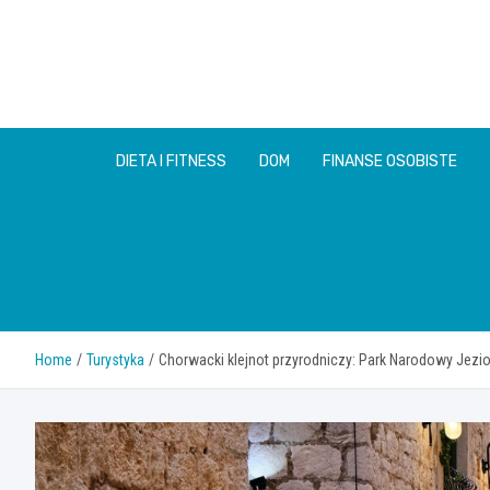
Skip
to
content
DIETA I FITNESS
DOM
FINANSE OSOBISTE
Home
Turystyka
Chorwacki klejnot przyrodniczy: Park Narodowy Jezior