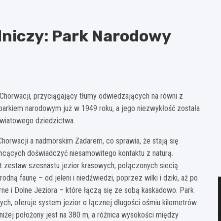
dniczy: Park Narodowy
 Chorwacji, przyciągający tłumy odwiedzających na równi z
m parkiem narodowym już w 1949 roku, a jego niezwykłość została
światowego dziedzictwa.
Chorwacji a nadmorskim Zadarem, co sprawia, że stają się
hcących doświadczyć niesamowitego kontaktu z naturą.
zestaw szesnastu jezior krasowych, połączonych siecią
ą faunę – od jeleni i niedźwiedzi, poprzez wilki i dziki, aż po
rne i Dolne Jeziora – które łączą się ze sobą kaskadowo. Park
h, oferuje system jezior o łącznej długości ośmiu kilometrów.
niżej położony jest na 380 m, a różnica wysokości między