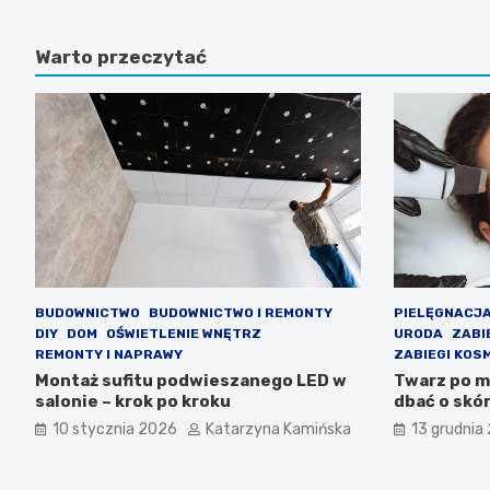
Warto przeczytać
BUDOWNICTWO
BUDOWNICTWO I REMONTY
PIELĘGNACJA
DIY
DOM
OŚWIETLENIE WNĘTRZ
URODA
ZABI
REMONTY I NAPRAWY
ZABIEGI KOS
Montaż sufitu podwieszanego LED w
Twarz po me
salonie – krok po kroku
dbać o skó
10 stycznia 2026
Katarzyna Kamińska
13 grudnia