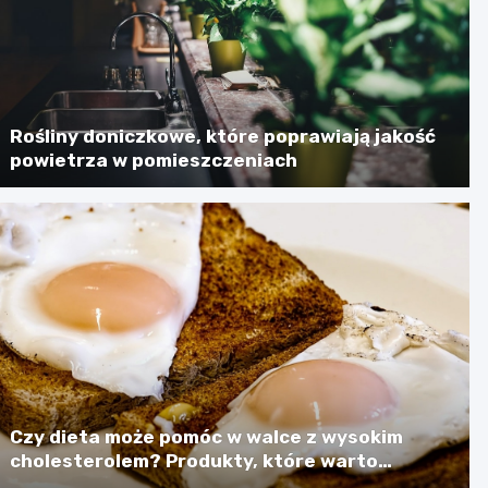
Rośliny doniczkowe, które poprawiają jakość
powietrza w pomieszczeniach
Czy dieta może pomóc w walce z wysokim
cholesterolem? Produkty, które warto
spożywać