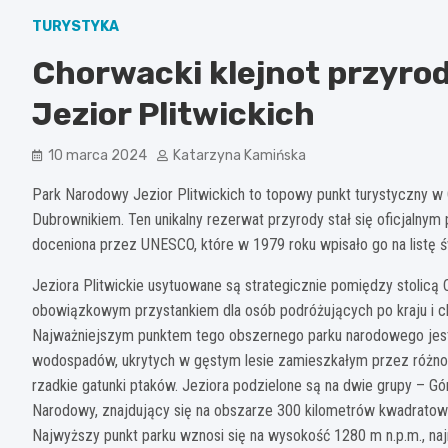
TURYSTYKA
Chorwacki klejnot przyro
Jezior Plitwickich
10 marca 2024
Katarzyna Kamińska
Park Narodowy Jezior Plitwickich to topowy punkt turystyczny w
Dubrownikiem. Ten unikalny rezerwat przyrody stał się oficjalny
doceniona przez UNESCO, które w 1979 roku wpisało go na listę 
Jeziora Plitwickie usytuowane są strategicznie pomiędzy stolicą 
obowiązkowym przystankiem dla osób podróżujących po kraju i c
Najważniejszym punktem tego obszernego parku narodowego jest 
wodospadów, ukrytych w gęstym lesie zamieszkałym przez różnorodn
rzadkie gatunki ptaków. Jeziora podzielone są na dwie grupy – Gó
Narodowy, znajdujący się na obszarze 300 kilometrów kwadratowyc
Najwyższy punkt parku wznosi się na wysokość 1280 m n.p.m., naj