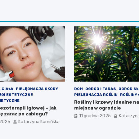
 CIAŁA
PIELĘGNACJA SKÓRY
DOM
OGRÓD I TARAS
OGRÓD S
EGI ESTETYCZNE
PIELĘGNACJA ROŚLIN
ROŚLINY
METYCZNE
Rośliny i krzewy idealne n
zoterapii igłowej – jak
miejsca w ogrodzie
rę zaraz po zabiegu?
11 grudnia 2025
Katarzyn
 2025
Katarzyna Kamińska