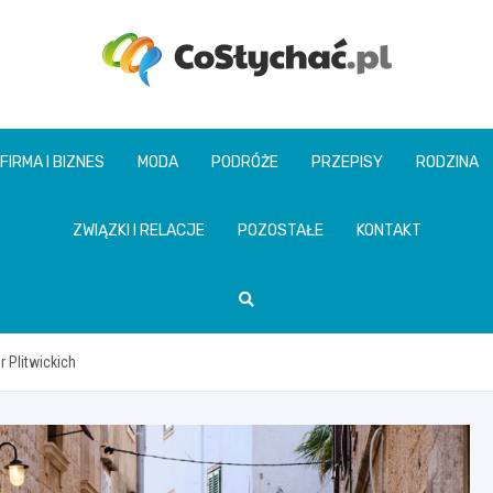
coslychac.pl
FIRMA I BIZNES
MODA
PODRÓŻE
PRZEPISY
RODZINA
ZWIĄZKI I RELACJE
POZOSTAŁE
KONTAKT
 Plitwickich