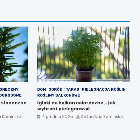
ŁONECZNY
DOM
OGRÓD I TARAS
PIELĘGNACJA ROŚLIN
 OGRODOWE
ROŚLINY BALKONOWE
a słoneczne
Iglaki na balkon całoroczne – jak
wybrać i pielęgnować
a Kamińska
4 grudnia 2025
Katarzyna Kamińska