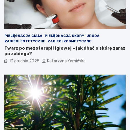
z
r
e
e
n
w
i
a
a
r
c
t
h
o
PIELĘGNACJA CIAŁA
PIELĘGNACJA SKÓRY
URODA
s
ZABIEGI ESTETYCZNE
ZABIEGI KOSMETYCZNE
p
Twarz po mezoterapii igłowej – jak dbać o skórę zaraz
o
po zabiegu?
ż
13 grudnia 2025
Katarzyna Kamińska
y
w
a
ć