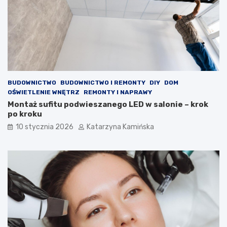
a
l
k
e
o
s
ś
t
ć
e
p
r
o
o
w
l
BUDOWNICTWO
BUDOWNICTWO I REMONTY
DIY
DOM
i
e
OŚWIETLENIE WNĘTRZ
REMONTY I NAPRAWY
e
m
Montaż sufitu podwieszanego LED w salonie – krok
t
?
po kroku
r
P
z
r
10 stycznia 2026
Katarzyna Kamińska
a
o
w
d
p
u
o
k
m
t
i
y
e
,
s
k
z
t
c
ó