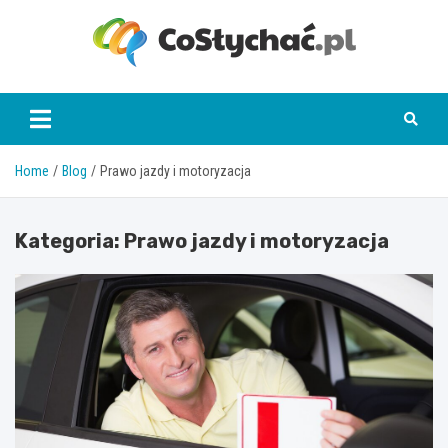
Skip
to
content
coslychac.pl
Home
Blog
Prawo jazdy i motoryzacja
Kategoria:
Prawo jazdy i motoryzacja