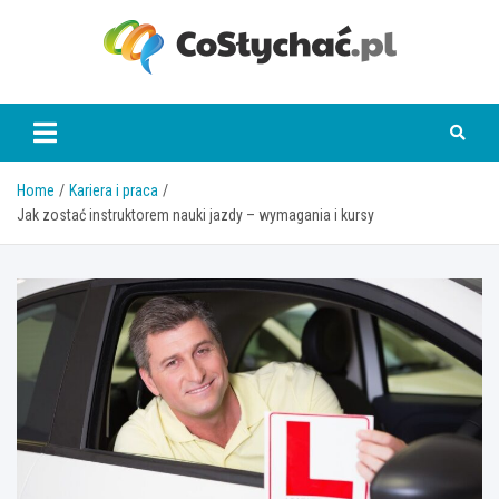
Skip
to
content
coslychac.pl
Home
Kariera i praca
Jak zostać instruktorem nauki jazdy – wymagania i kursy