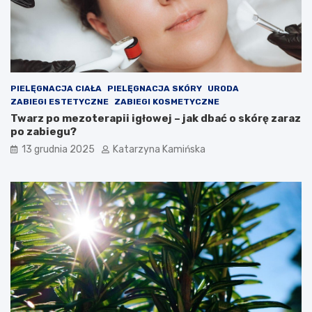
z
r
e
e
n
w
i
a
a
r
c
t
h
o
PIELĘGNACJA CIAŁA
PIELĘGNACJA SKÓRY
URODA
s
ZABIEGI ESTETYCZNE
ZABIEGI KOSMETYCZNE
p
Twarz po mezoterapii igłowej – jak dbać o skórę zaraz
o
po zabiegu?
ż
13 grudnia 2025
Katarzyna Kamińska
y
w
a
ć