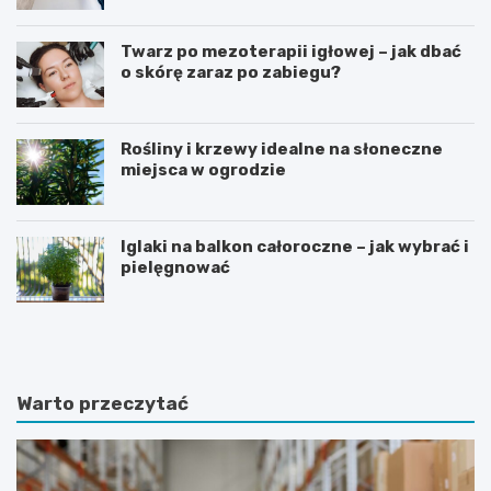
Twarz po mezoterapii igłowej – jak dbać
o skórę zaraz po zabiegu?
Rośliny i krzewy idealne na słoneczne
miejsca w ogrodzie
Iglaki na balkon całoroczne – jak wybrać i
pielęgnować
R
C
o
z
ś
y
l
d
i
i
Warto przeczytać
n
e
y
t
d
a
o
m
n
o