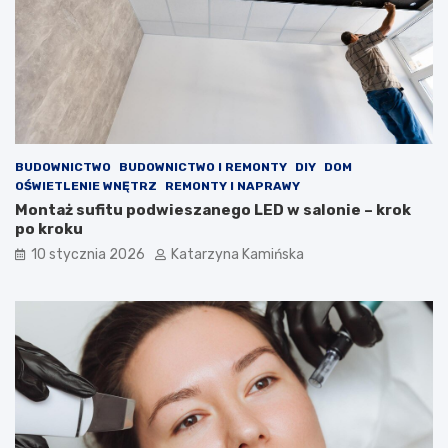
j
o
a
l
k
e
o
s
ś
t
ć
e
p
r
o
o
w
l
BUDOWNICTWO
BUDOWNICTWO I REMONTY
DIY
DOM
i
e
OŚWIETLENIE WNĘTRZ
REMONTY I NAPRAWY
e
m
Montaż sufitu podwieszanego LED w salonie – krok
t
?
po kroku
r
P
z
r
10 stycznia 2026
Katarzyna Kamińska
a
o
w
d
p
u
o
k
m
t
i
y
e
,
s
k
z
t
c
ó