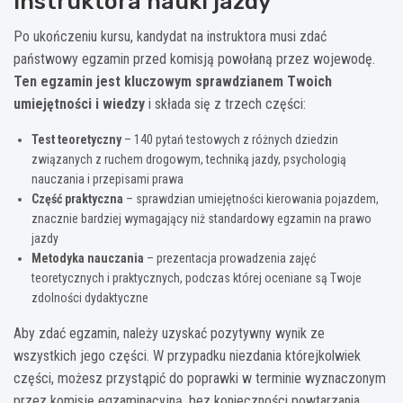
instruktora nauki jazdy
Po ukończeniu kursu, kandydat na instruktora musi zdać
państwowy egzamin przed komisją powołaną przez wojewodę.
Ten egzamin jest kluczowym sprawdzianem Twoich
umiejętności i wiedzy
i składa się z trzech części:
Test teoretyczny
– 140 pytań testowych z różnych dziedzin
związanych z ruchem drogowym, techniką jazdy, psychologią
nauczania i przepisami prawa
Część praktyczna
– sprawdzian umiejętności kierowania pojazdem,
znacznie bardziej wymagający niż standardowy egzamin na prawo
jazdy
Metodyka nauczania
– prezentacja prowadzenia zajęć
teoretycznych i praktycznych, podczas której oceniane są Twoje
zdolności dydaktyczne
Aby zdać egzamin, należy uzyskać pozytywny wynik ze
wszystkich jego części. W przypadku niezdania którejkolwiek
części, możesz przystąpić do poprawki w terminie wyznaczonym
przez komisję egzaminacyjną, bez konieczności powtarzania