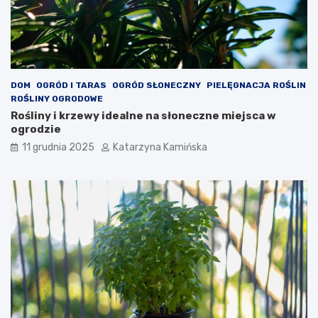
e
e
n
w
i
a
a
r
c
t
h
o
s
DOM
OGRÓD I TARAS
OGRÓD SŁONECZNY
PIELĘGNACJA ROŚLIN
p
ROŚLINY OGRODOWE
o
Rośliny i krzewy idealne na słoneczne miejsca w
ż
ogrodzie
y
11 grudnia 2025
Katarzyna Kamińska
w
a
ć