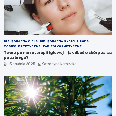
k
e
o
s
ś
t
ć
e
p
r
o
o
w
l
i
e
PIELĘGNACJA CIAŁA
PIELĘGNACJA SKÓRY
URODA
e
m
ZABIEGI ESTETYCZNE
ZABIEGI KOSMETYCZNE
t
?
Twarz po mezoterapii igłowej – jak dbać o skórę zaraz
r
P
po zabiegu?
z
r
a
o
13 grudnia 2025
Katarzyna Kamińska
w
d
p
u
o
k
m
t
i
y
e
,
s
k
z
t
c
ó
z
r