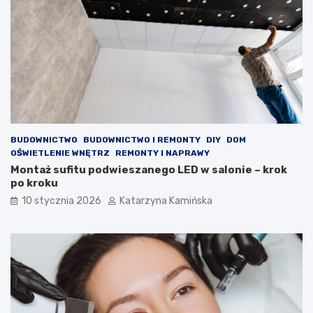
c
e
z
p
k
o
o
m
w
ó
e
c
,
w
k
w
t
a
ó
l
r
c
BUDOWNICTWO
BUDOWNICTWO I REMONTY
DIY
DOM
e
e
OŚWIETLENIE WNĘTRZ
REMONTY I NAPRAWY
p
z
Montaż sufitu podwieszanego LED w salonie – krok
o
w
po kroku
p
y
10 stycznia 2026
Katarzyna Kamińska
r
s
a
o
w
k
i
i
a
m
j
c
ą
h
j
o
a
l