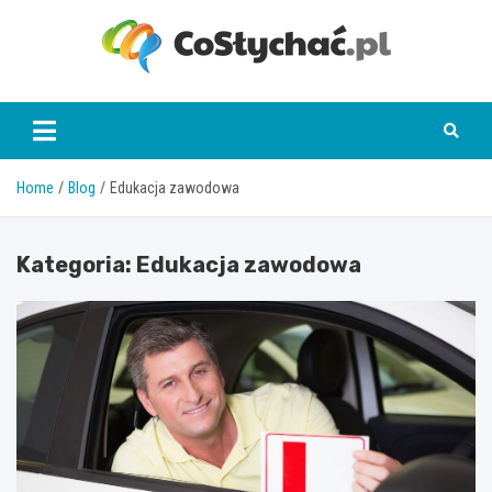
Skip
to
content
coslychac.pl
Home
Blog
Edukacja zawodowa
Kategoria:
Edukacja zawodowa