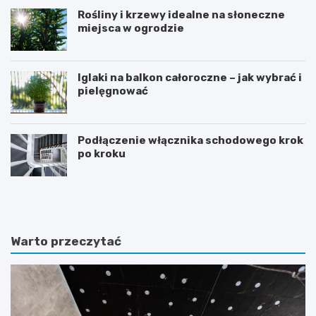
Rośliny i krzewy idealne na słoneczne
miejsca w ogrodzie
Iglaki na balkon całoroczne – jak wybrać i
pielęgnować
Podłączenie włącznika schodowego krok
po kroku
R
C
o
z
ś
y
l
d
i
i
Warto przeczytać
n
e
y
t
d
a
o
m
n
o
i
ż