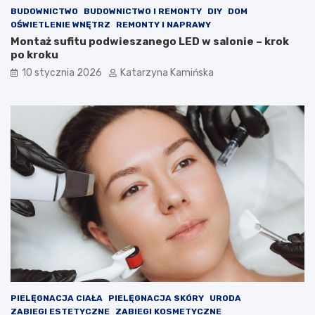
w
l
BUDOWNICTWO
BUDOWNICTWO I REMONTY
DIY
DOM
i
e
OŚWIETLENIE WNĘTRZ
REMONTY I NAPRAWY
e
m
Montaż sufitu podwieszanego LED w salonie – krok
t
?
po kroku
r
P
z
r
10 stycznia 2026
Katarzyna Kamińska
a
o
w
d
p
u
o
k
m
t
i
y
e
,
s
k
z
t
c
ó
z
r
e
e
n
w
i
a
a
r
c
t
h
o
PIELĘGNACJA CIAŁA
PIELĘGNACJA SKÓRY
URODA
s
ZABIEGI ESTETYCZNE
ZABIEGI KOSMETYCZNE