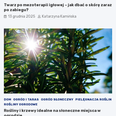
p
Twarz po mezoterapii igłowej – jak dbać o skórę zaraz
o
po zabiegu?
ż
13 grudnia 2025
Katarzyna Kamińska
y
w
a
ć
DOM
OGRÓD I TARAS
OGRÓD SŁONECZNY
PIELĘGNACJA ROŚLIN
ROŚLINY OGRODOWE
Rośliny i krzewy idealne na słoneczne miejsca w
ogrodzie