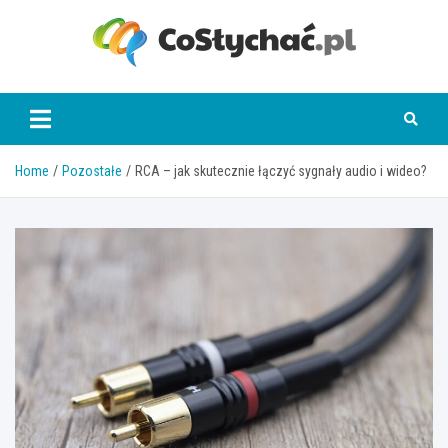
Skip
to
content
coslychac.pl
Home
Pozostałe
RCA – jak skutecznie łączyć sygnały audio i wideo?