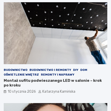
d
a
o
m
n
o
i
ż
c
e
z
p
k
o
o
m
w
ó
e
c
,
w
k
w
t
a
ó
l
r
c
BUDOWNICTWO
BUDOWNICTWO I REMONTY
DIY
DOM
e
e
OŚWIETLENIE WNĘTRZ
REMONTY I NAPRAWY
p
z
Montaż sufitu podwieszanego LED w salonie – krok
o
w
po kroku
p
y
10 stycznia 2026
Katarzyna Kamińska
r
s
a
o
w
k
i
i