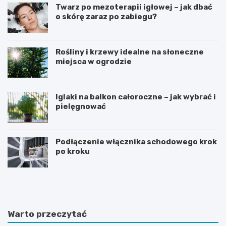
Twarz po mezoterapii igłowej – jak dbać
o skórę zaraz po zabiegu?
Rośliny i krzewy idealne na słoneczne
miejsca w ogrodzie
Iglaki na balkon całoroczne – jak wybrać i
pielęgnować
Podłączenie włącznika schodowego krok
po kroku
R
C
o
z
ś
y
l
d
i
i
Warto przeczytać
n
e
y
t