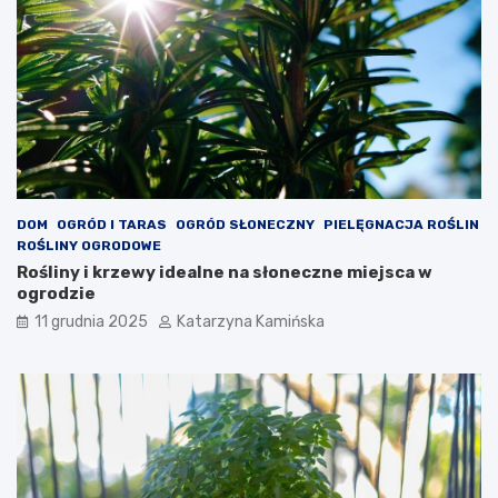
s
k
z
t
c
ó
z
r
e
e
n
w
i
a
a
r
c
t
h
o
s
DOM
OGRÓD I TARAS
OGRÓD SŁONECZNY
PIELĘGNACJA ROŚLIN
p
ROŚLINY OGRODOWE
o
Rośliny i krzewy idealne na słoneczne miejsca w
ż
ogrodzie
y
11 grudnia 2025
Katarzyna Kamińska
w
a
ć