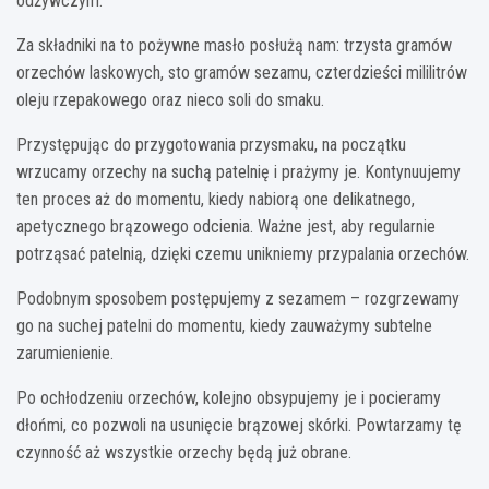
odżywczym.
Za składniki na to pożywne masło posłużą nam: trzysta gramów
orzechów laskowych, sto gramów sezamu, czterdzieści mililitrów
oleju rzepakowego oraz nieco soli do smaku.
Przystępując do przygotowania przysmaku, na początku
wrzucamy orzechy na suchą patelnię i prażymy je. Kontynuujemy
ten proces aż do momentu, kiedy nabiorą one delikatnego,
apetycznego brązowego odcienia. Ważne jest, aby regularnie
potrząsać patelnią, dzięki czemu unikniemy przypalania orzechów.
Podobnym sposobem postępujemy z sezamem – rozgrzewamy
go na suchej patelni do momentu, kiedy zauważymy subtelne
zarumienienie.
Po ochłodzeniu orzechów, kolejno obsypujemy je i pocieramy
dłońmi, co pozwoli na usunięcie brązowej skórki. Powtarzamy tę
czynność aż wszystkie orzechy będą już obrane.