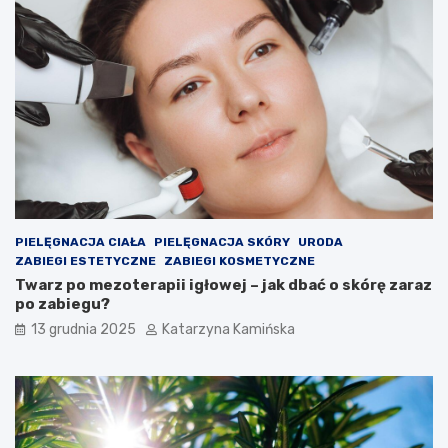
a
m
j
c
ą
h
j
o
a
l
k
e
o
s
ś
t
ć
e
p
r
o
o
w
l
i
e
PIELĘGNACJA CIAŁA
PIELĘGNACJA SKÓRY
URODA
e
m
ZABIEGI ESTETYCZNE
ZABIEGI KOSMETYCZNE
t
?
Twarz po mezoterapii igłowej – jak dbać o skórę zaraz
r
P
po zabiegu?
z
r
a
o
13 grudnia 2025
Katarzyna Kamińska
w
d
p
u
o
k
m
t
i
y
e
,