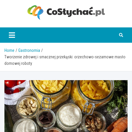
Skip
to
content
coslychac.pl
Home
Gastronomia
Tworzenie zdrowej i smacznej przekąski: orzechowo-sezamowe masło
domowej roboty