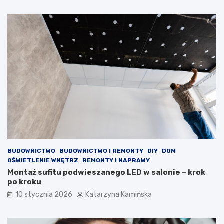
r
s
a
o
w
k
i
i
a
m
j
c
ą
h
j
o
a
l
k
e
o
s
ś
t
ć
e
p
r
o
o
w
l
BUDOWNICTWO
BUDOWNICTWO I REMONTY
DIY
DOM
i
e
OŚWIETLENIE WNĘTRZ
REMONTY I NAPRAWY
e
m
Montaż sufitu podwieszanego LED w salonie – krok
t
?
po kroku
r
P
z
r
10 stycznia 2026
Katarzyna Kamińska
a
o
w
d
p
u