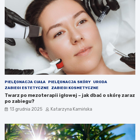
o
k
m
t
i
y
e
,
s
k
z
t
c
ó
z
r
e
e
n
w
i
a
a
r
c
t
h
o
PIELĘGNACJA CIAŁA
PIELĘGNACJA SKÓRY
URODA
s
ZABIEGI ESTETYCZNE
ZABIEGI KOSMETYCZNE
p
Twarz po mezoterapii igłowej – jak dbać o skórę zaraz
o
po zabiegu?
ż
13 grudnia 2025
Katarzyna Kamińska
y
w
a
ć