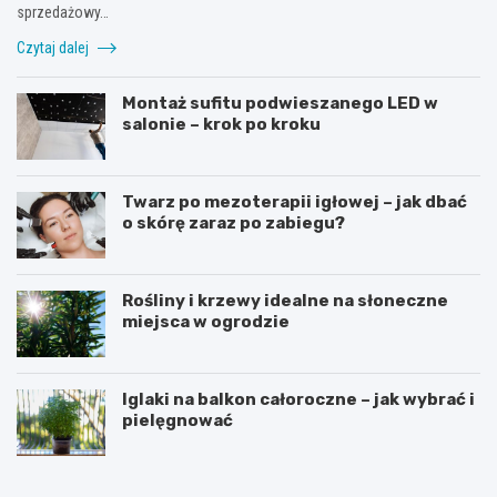
sprzedażowy…
Czytaj dalej
Montaż sufitu podwieszanego LED w
salonie – krok po kroku
Twarz po mezoterapii igłowej – jak dbać
o skórę zaraz po zabiegu?
Rośliny i krzewy idealne na słoneczne
miejsca w ogrodzie
Iglaki na balkon całoroczne – jak wybrać i
pielęgnować
R
C
o
z
ś
y