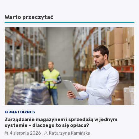
l
d
i
i
Warto przeczytać
n
e
y
t
d
a
o
m
n
o
i
ż
c
e
z
p
k
o
o
m
w
ó
e
c
,
w
k
w
t
a
ó
l
r
c
FIRMA I BIZNES
e
e
Zarządzanie magazynem i sprzedażą w jednym
p
z
systemie – dlaczego to się opłaca?
o
w
4 sierpnia 2026
Katarzyna Kamińska
p
y