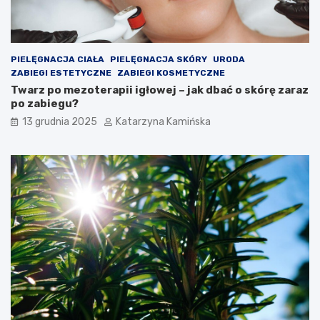
n
w
i
a
a
r
c
t
h
o
PIELĘGNACJA CIAŁA
PIELĘGNACJA SKÓRY
URODA
s
ZABIEGI ESTETYCZNE
ZABIEGI KOSMETYCZNE
p
Twarz po mezoterapii igłowej – jak dbać o skórę zaraz
o
po zabiegu?
ż
13 grudnia 2025
Katarzyna Kamińska
y
w
a
ć