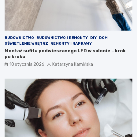
o
s
ś
t
ć
e
p
r
o
o
w
l
BUDOWNICTWO
BUDOWNICTWO I REMONTY
DIY
DOM
i
e
OŚWIETLENIE WNĘTRZ
REMONTY I NAPRAWY
e
m
Montaż sufitu podwieszanego LED w salonie – krok
t
?
po kroku
r
P
z
r
10 stycznia 2026
Katarzyna Kamińska
a
o
w
d
p
u
o
k
m
t
i
y
e
,
s
k
z
t
c
ó
z
r
e
e