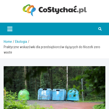
Skip
to
content
coslychac.pl
Home
Ekologia
Praktyczne wskazówki dla przedsiębiorców dążących do filozofii zero
waste