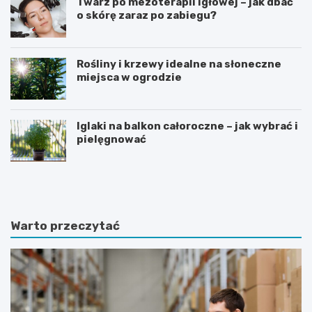
Twarz po mezoterapii igłowej – jak dbać
o skórę zaraz po zabiegu?
Rośliny i krzewy idealne na słoneczne
miejsca w ogrodzie
Iglaki na balkon całoroczne – jak wybrać i
pielęgnować
R
C
o
z
ś
y
l
d
i
i
Warto przeczytać
n
e
y
t
d
a
o
m
n
o
i
ż
c
e