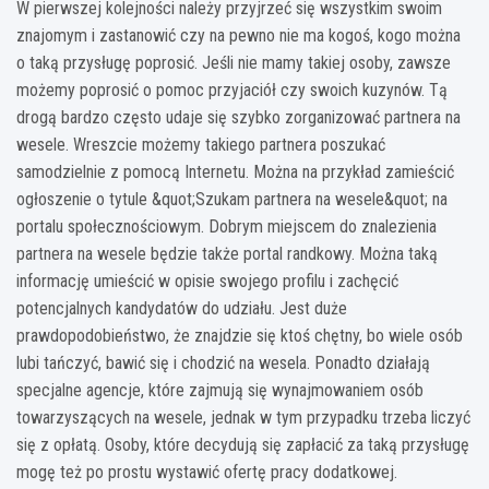
W pierwszej kolejności należy przyjrzeć się wszystkim swoim
znajomym i zastanowić czy na pewno nie ma kogoś, kogo można
o taką przysługę poprosić. Jeśli nie mamy takiej osoby, zawsze
możemy poprosić o pomoc przyjaciół czy swoich kuzynów. Tą
drogą bardzo często udaje się szybko zorganizować partnera na
wesele. Wreszcie możemy takiego partnera poszukać
samodzielnie z pomocą Internetu. Można na przykład zamieścić
ogłoszenie o tytule &quot;Szukam partnera na wesele&quot; na
portalu społecznościowym. Dobrym miejscem do znalezienia
partnera na wesele będzie także portal randkowy. Można taką
informację umieścić w opisie swojego profilu i zachęcić
potencjalnych kandydatów do udziału. Jest duże
prawdopodobieństwo, że znajdzie się ktoś chętny, bo wiele osób
lubi tańczyć, bawić się i chodzić na wesela. Ponadto działają
specjalne agencje, które zajmują się wynajmowaniem osób
towarzyszących na wesele, jednak w tym przypadku trzeba liczyć
się z opłatą. Osoby, które decydują się zapłacić za taką przysługę
mogę też po prostu wystawić ofertę pracy dodatkowej.