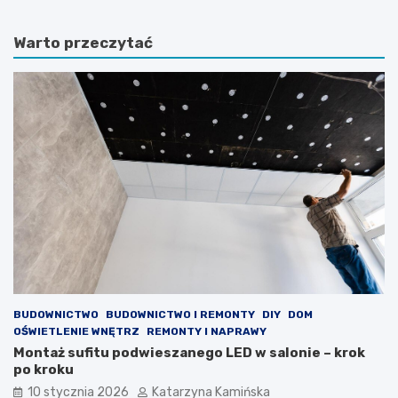
l
d
i
i
Warto przeczytać
n
e
y
t
d
a
o
m
n
o
i
ż
c
e
z
p
k
o
o
m
w
ó
e
c
,
w
k
w
t
a
ó
l
r
c
BUDOWNICTWO
BUDOWNICTWO I REMONTY
DIY
DOM
e
e
OŚWIETLENIE WNĘTRZ
REMONTY I NAPRAWY
p
z
Montaż sufitu podwieszanego LED w salonie – krok
o
w
po kroku
p
y
10 stycznia 2026
Katarzyna Kamińska
r
s