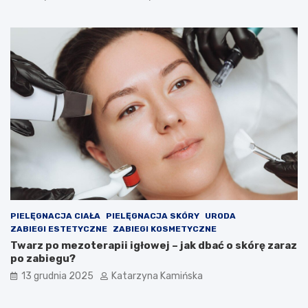
a
o
w
k
i
i
a
m
j
c
ą
h
j
o
a
l
k
e
o
s
ś
t
ć
e
p
r
o
o
w
l
i
e
PIELĘGNACJA CIAŁA
PIELĘGNACJA SKÓRY
URODA
e
m
ZABIEGI ESTETYCZNE
ZABIEGI KOSMETYCZNE
t
?
Twarz po mezoterapii igłowej – jak dbać o skórę zaraz
r
P
po zabiegu?
z
r
a
o
13 grudnia 2025
Katarzyna Kamińska
w
d
p
u