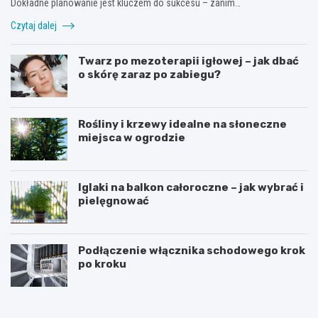
Dokładne planowanie jest kluczem do sukcesu – zanim…
Czytaj dalej
Twarz po mezoterapii igłowej – jak dbać
o skórę zaraz po zabiegu?
Rośliny i krzewy idealne na słoneczne
miejsca w ogrodzie
Iglaki na balkon całoroczne – jak wybrać i
pielęgnować
Podłączenie włącznika schodowego krok
po kroku
R
C
o
z
ś
y