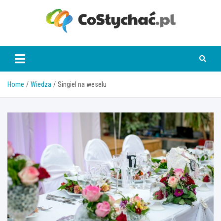
Skip
to
content
coslychac.pl
Home
Wiedza
Singiel na weselu