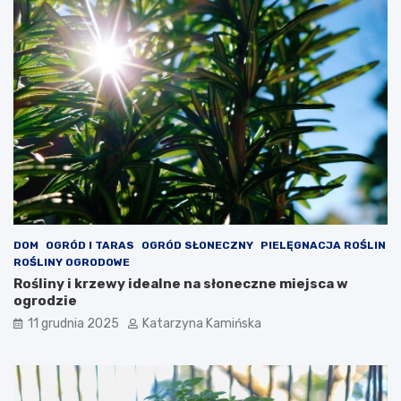
o
k
m
t
i
y
e
,
s
k
z
t
c
ó
z
r
e
e
n
w
i
a
a
r
c
t
h
o
s
DOM
OGRÓD I TARAS
OGRÓD SŁONECZNY
PIELĘGNACJA ROŚLIN
p
ROŚLINY OGRODOWE
o
Rośliny i krzewy idealne na słoneczne miejsca w
ż
ogrodzie
y
11 grudnia 2025
Katarzyna Kamińska
w
a
ć