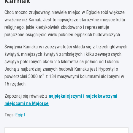
Karnak
Choć mocno zrujnowany, niewiele miejsc w Egipcie robi większe
wrażenie niż Karnak. Jest to największe starożytne miejsce kultu
religijnego, jakie kiedykolwiek zbudowano i reprezentuje
połączone osiągnięcie wielu pokoleń egipskich budowniczych.
Świątynia Karnaku w rzeczywistości składa się z trzech głównych
świątyń, mniejszych świątyń zamkniętych i kilku zewnętrznych
świątyń położonych około 2,5 kilometra na północ od Luksoru.
Jedną z najbardziej znanych budowli Karnaku jest Hypostyl o
2
powierzchni 5000 m
z 134 masywnymi kolumnami ułożonymi w
16 rzędach.
Zapoznaj się również z
najpiękniejszymi i najciekawszymi
miejscami na Majorce
.
Tags:
Egipt
Nawigacja