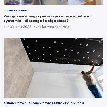
t
a
ó
l
r
c
FIRMA I BIZNES
e
e
Zarządzanie magazynem i sprzedażą w jednym
p
z
systemie – dlaczego to się opłaca?
o
w
4 sierpnia 2026
Katarzyna Kamińska
p
y
r
s
a
o
w
k
i
i
a
m
j
c
ą
h
j
o
a
l
k
e
o
s
ś
t
ć
e
p
r
o
o
w
l
BUDOWNICTWO
BUDOWNICTWO I REMONTY
DIY
DOM
i
e