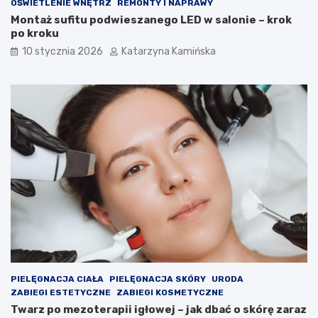
OŚWIETLENIE WNĘTRZ
REMONTY I NAPRAWY
e
m
Montaż sufitu podwieszanego LED w salonie – krok
t
?
po kroku
r
P
z
r
10 stycznia 2026
Katarzyna Kamińska
a
o
w
d
p
u
o
k
m
t
i
y
e
,
s
k
z
t
c
ó
z
r
e
e
n
w
i
a
a
r
c
t
h
o
PIELĘGNACJA CIAŁA
PIELĘGNACJA SKÓRY
URODA
s
ZABIEGI ESTETYCZNE
ZABIEGI KOSMETYCZNE
p
Twarz po mezoterapii igłowej – jak dbać o skórę zaraz