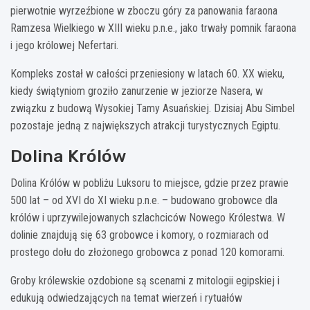
pierwotnie wyrzeźbione w zboczu góry za panowania faraona
Ramzesa Wielkiego w XIII wieku p.n.e., jako trwały pomnik faraona
i jego królowej Nefertari.
Kompleks został w całości przeniesiony w latach 60. XX wieku,
kiedy świątyniom groziło zanurzenie w jeziorze Nasera, w
związku z budową Wysokiej Tamy Asuańskiej. Dzisiaj Abu Simbel
pozostaje jedną z największych atrakcji turystycznych Egiptu.
Dolina Królów
Dolina Królów w pobliżu Luksoru to miejsce, gdzie przez prawie
500 lat – od XVI do XI wieku p.n.e. – budowano grobowce dla
królów i uprzywilejowanych szlachciców Nowego Królestwa. W
dolinie znajdują się 63 grobowce i komory, o rozmiarach od
prostego dołu do złożonego grobowca z ponad 120 komorami.
Groby królewskie ozdobione są scenami z mitologii egipskiej i
edukują odwiedzających na temat wierzeń i rytuałów