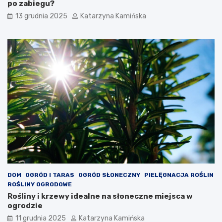
o
po zabiegu?
ż
13 grudnia 2025
Katarzyna Kamińska
y
w
a
ć
DOM
OGRÓD I TARAS
OGRÓD SŁONECZNY
PIELĘGNACJA ROŚLIN
ROŚLINY OGRODOWE
Rośliny i krzewy idealne na słoneczne miejsca w
ogrodzie
11 grudnia 2025
Katarzyna Kamińska