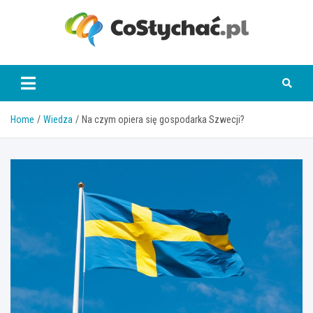
Skip
to
content
coslychac.pl
Home
Wiedza
Na czym opiera się gospodarka Szwecji?