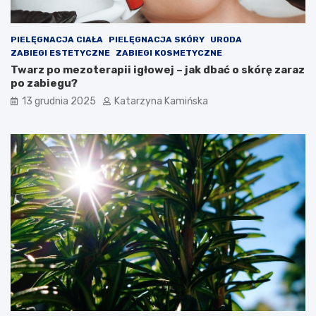
a
r
c
t
h
o
PIELĘGNACJA CIAŁA
PIELĘGNACJA SKÓRY
URODA
s
ZABIEGI ESTETYCZNE
ZABIEGI KOSMETYCZNE
p
Twarz po mezoterapii igłowej – jak dbać o skórę zaraz
o
po zabiegu?
ż
13 grudnia 2025
Katarzyna Kamińska
y
w
a
ć