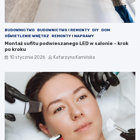
ś
t
ć
e
p
r
o
o
w
l
BUDOWNICTWO
BUDOWNICTWO I REMONTY
DIY
DOM
i
e
OŚWIETLENIE WNĘTRZ
REMONTY I NAPRAWY
e
m
Montaż sufitu podwieszanego LED w salonie – krok
t
?
po kroku
r
P
z
r
10 stycznia 2026
Katarzyna Kamińska
a
o
w
d
p
u
o
k
m
t
i
y
e
,
s
k
z
t
c
ó
z
r
e
e
n
w
i
a