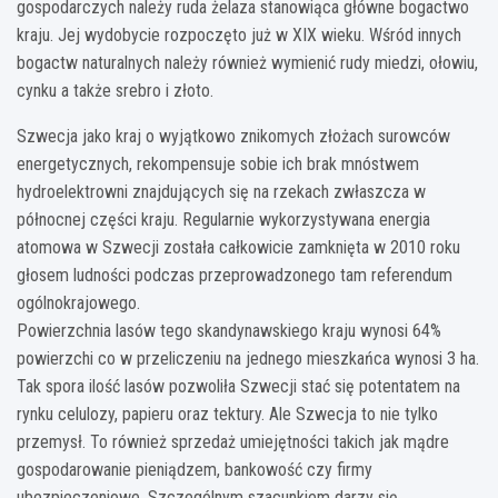
gospodarczych należy ruda żelaza stanowiąca główne bogactwo
kraju. Jej wydobycie rozpoczęto już w XIX wieku. Wśród innych
bogactw naturalnych należy również wymienić rudy miedzi, ołowiu,
cynku a także srebro i złoto.
Szwecja jako kraj o wyjątkowo znikomych złożach surowców
energetycznych, rekompensuje sobie ich brak mnóstwem
hydroelektrowni znajdujących się na rzekach zwłaszcza w
północnej części kraju. Regularnie wykorzystywana energia
atomowa w Szwecji została całkowicie zamknięta w 2010 roku
głosem ludności podczas przeprowadzonego tam referendum
ogólnokrajowego.
Powierzchnia lasów tego skandynawskiego kraju wynosi 64%
powierzchi co w przeliczeniu na jednego mieszkańca wynosi 3 ha.
Tak spora ilość lasów pozwoliła Szwecji stać się potentatem na
rynku celulozy, papieru oraz tektury. Ale Szwecja to nie tylko
przemysł. To również sprzedaż umiejętności takich jak mądre
gospodarowanie pieniądzem, bankowość czy firmy
ubezpieczeniowe. Szczególnym szacunkiem darzy się